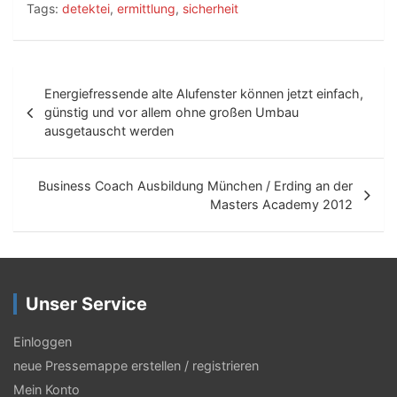
Tags:
detektei
,
ermittlung
,
sicherheit
B
Energiefressende alte Alufenster können jetzt einfach,
e
günstig und vor allem ohne großen Umbau
ausgetauscht werden
i
t
Business Coach Ausbildung München / Erding an der
r
Masters Academy 2012
a
g
s
Unser Service
-
Einloggen
N
neue Pressemappe erstellen / registrieren
a
Mein Konto