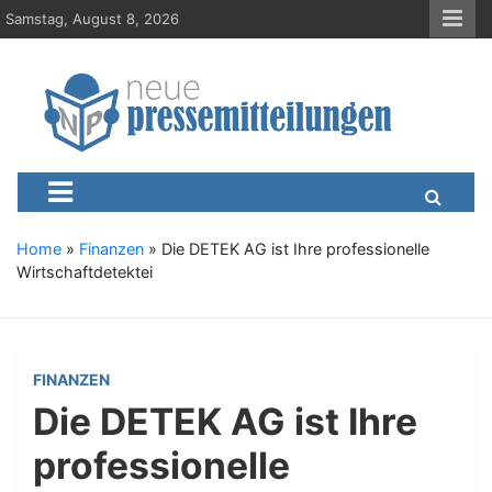
S
Samstag, August 8, 2026
k
i
p
t
o
c
Neue-Pressemitteilungen.d
Presseportal, Nachrichten, News, Meldungen, Wirtschaft
o
n
t
e
Home
»
Finanzen
»
Die DETEK AG ist Ihre professionelle
n
Wirtschaftdetektei
t
FINANZEN
Die DETEK AG ist Ihre
professionelle