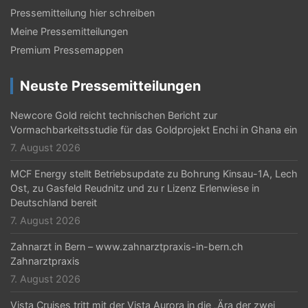
v
Pressemitteilung hier schreiben
i
Meine Pressemitteilungen
Premium Pressemappen
g
a
Neuste Pressemitteilungen
t
Newcore Gold reicht technischen Bericht zur
i
Vormachbarkeitsstudie für das Goldprojekt Enchi in Ghana ein
o
7. August 2026
n
MCF Energy stellt Betriebsupdate zu Bohrung Kinsau-1A, Lech
Ost, zu Gasfeld Reudnitz und zu r Lizenz Erlenwiese in
Deutschland bereit
7. August 2026
Zahnarzt in Bern – www.zahnarztpraxis-in-bern.ch
Zahnarztpraxis
7. August 2026
Vista Cruises tritt mit der Vista Aurora in die „Ära der zwei