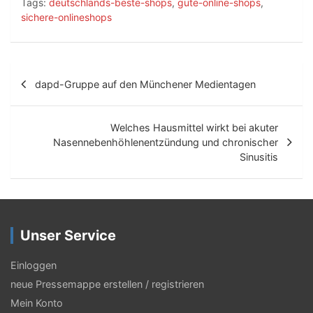
Tags:
deutschlands-beste-shops
,
gute-online-shops
,
sichere-onlineshops
B
dapd-Gruppe auf den Münchener Medientagen
e
i
Welches Hausmittel wirkt bei akuter
t
Nasennebenhöhlenentzündung und chronischer
Sinusitis
r
a
g
Unser Service
s
-
Einloggen
N
neue Pressemappe erstellen / registrieren
Mein Konto
a