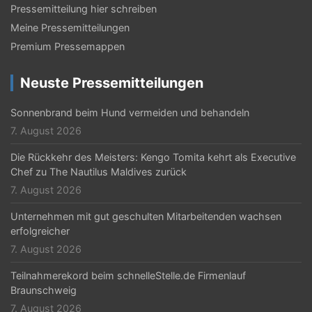
Pressemitteilung hier schreiben
v
Meine Pressemitteilungen
i
Premium Pressemappen
g
Neuste Pressemitteilungen
a
t
Sonnenbrand beim Hund vermeiden und behandeln
7. August 2026
i
Die Rückkehr des Meisters: Kengo Tomita kehrt als Executive
o
Chef zu The Nautilus Maldives zurück
n
7. August 2026
Unternehmen mit gut geschulten Mitarbeitenden wachsen
erfolgreicher
7. August 2026
Teilnahmerekord beim schnelleStelle.de Firmenlauf
Braunschweig
7. August 2026