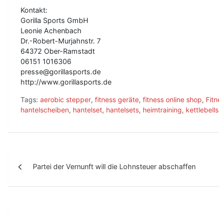
Kontakt:
Gorilla Sports GmbH
Leonie Achenbach
Dr.-Robert-Murjahnstr. 7
64372 Ober-Ramstadt
06151 1016306
presse@gorillasports.de
http://www.gorillasports.de
Tags:
aerobic stepper
,
fitness geräte
,
fitness online shop
,
Fit
hantelscheiben
,
hantelset
,
hantelsets
,
heimtraining
,
kettlebells
B
Partei der Vernunft will die Lohnsteuer abschaffen
e
i
t