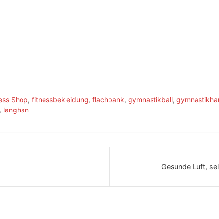
ness Shop
,
fitnessbekleidung
,
flachbank
,
gymnastikball
,
gymnastikhan
,
langhan
Gesunde Luft, se