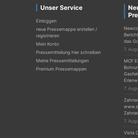
Unser Service
Ne
Pre
Einloggen
Newcor
neue Pressemappe erstellen /
Berich
registrieren
das Go
Mein Konto
7. Aug
Pressemitteilung hier schreiben
Meine Pressemitteilungen
MCF En
Bohrun
Premium Pressemappen
Gasfel
Erlenw
7. Aug
Zahnar
www.za
Zahnar
7. Aug
Vista C