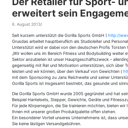
Der Retailer für Sport- 
erweitert sein Engagem
6. August 2013
Seit kurzem unterstützt die Gorilla Sports GmbH (
http://www
Grusdas arbeitet hauptberuflich als Studioleiter und Personal 
Unterstützt wird er dabei von den deutschen Profis Torsten
„Wir wollen uns im Bereich Fitness und Bodybuilding weiter e
Sektor anzubieten ist unser Hauptgeschäftszweck – allerdin
gegenseitig mit Rat und Motivation unterstützen, sich über 
leisten und wir können, über den Verkauf von Gewichten (
ht
mit dem Sponsoring zu Jans Reichweite und seiner Unterstüt
Gorilla Sports ist insgesamt bestrebt, das gesunde und sinnvo
Die Gorilla Sports GmbH wurde 2005 gegründet und hat seine
Beispiel Hantelsets, Stepper, Gewichte, Geräte und Fitness
Für jede Körperregion, die Sie trainieren möchten, bieten wir
Ihnen mit unserer großen Produktpalette offen stehen.
Ein besonderer Vorteil unseres Unternehmens ist, dass unser 
Sie keine lästigen Versandgebühren.