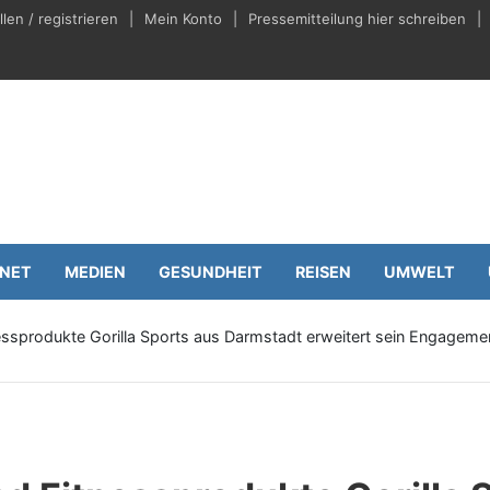
en / registrieren
Mein Konto
Pressemitteilung hier schreiben
eilungen.de
Wirtschaft
RNET
MEDIEN
GESUNDHEIT
REISEN
UMWELT
tnessprodukte Gorilla Sports aus Darmstadt erweitert sein Engageme