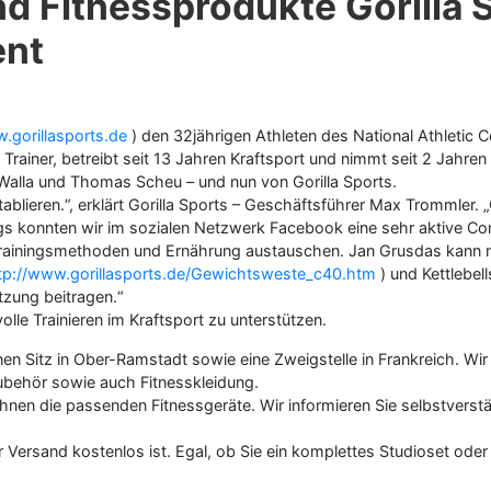
und Fitnessprodukte Gorilla
ent
.gorillasports.de
) den 32jährigen Athleten des National Athletic
Trainer, betreibt seit 13 Jahren Kraftsport und nimmt seit 2 Jahren 
 Walla und Thomas Scheu – und nun von Gorilla Sports.
tablieren.“, erklärt Gorilla Sports – Geschäftsführer Max Trommler.
gs konnten wir im sozialen Netzwerk Facebook eine sehr aktive Co
Trainingsmethoden und Ernährung austauschen. Jan Grusdas kann mit
tp://www.gorillasports.de/Gewichtsweste_c40.htm
) und Kettlebell
zung beitragen.“
lle Trainieren im Kraftsport zu unterstützen.
n Sitz in Ober-Ramstadt sowie eine Zweigstelle in Frankreich. Wir
zubehör sowie auch Fitnesskleidung.
 Ihnen die passenden Fitnessgeräte. Wir informieren Sie selbstverstä
Versand kostenlos ist. Egal, ob Sie ein komplettes Studioset oder 