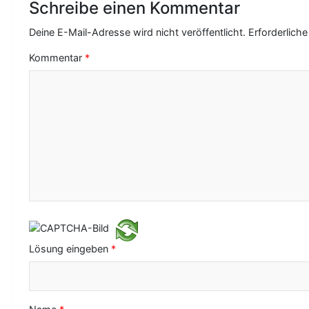
r
Schreibe einen Kommentar
a
Deine E-Mail-Adresse wird nicht veröffentlicht.
Erforderliche
g
Kommentar
*
s
-
N
a
v
i
g
a
Lösung eingeben
*
t
i
o