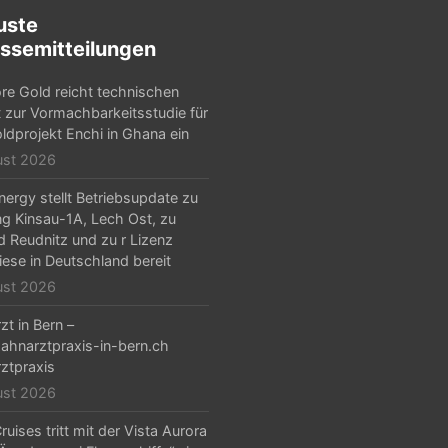
uste
ssemitteilungen
e Gold reicht technischen
t zur Vormachbarkeitsstudie für
ldprojekt Enchi in Ghana ein
ust 2026
ergy stellt Betriebsupdate zu
g Kinsau-1A, Lech Ost, zu
d Reudnitz und zu r Lizenz
iese in Deutschland bereit
ust 2026
zt in Bern –
hnarztpraxis-in-bern.ch
ztpraxis
ust 2026
ruises tritt mit der Vista Aurora