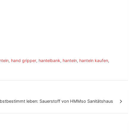
teln
,
hand gripper
,
hantelbank
,
hanteln
,
hanteln kaufen
,
lbstbestimmt leben: Sauerstoff von HMMso Sanitätshaus