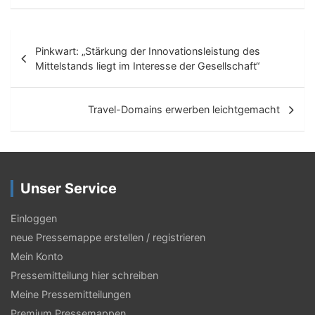
B
Pinkwart: „Stärkung der Innovationsleistung des
e
Mittelstands liegt im Interesse der Gesellschaft“
i
t
Travel-Domains erwerben leichtgemacht
r
a
g
Unser Service
s
Einloggen
-
neue Pressemappe erstellen / registrieren
N
Mein Konto
a
Pressemitteilung hier schreiben
Meine Pressemitteilungen
v
Premium Pressemappen