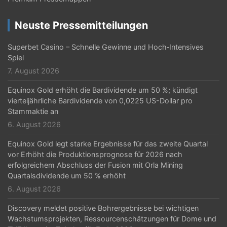
i
g
Neuste Pressemitteilungen
a
Superbet Casino – Schnelle Gewinne und Hoch‑Intensives
t
Spiel
7. August 2026
i
Equinox Gold erhöht die Bardividende um 50 %; kündigt
o
vierteljährliche Bardividende von 0,0225 US-Dollar pro
n
Stammaktie an
6. August 2026
Equinox Gold legt starke Ergebnisse für das zweite Quartal
vor Erhöht die Produktionsprognose für 2026 nach
erfolgreichem Abschluss der Fusion mit Orla Mining
Quartalsdividende um 50 % erhöht
6. August 2026
Discovery meldet positive Bohrergebnisse bei wichtigen
Wachstumsprojekten, Ressourcenschätzungen für Dome und