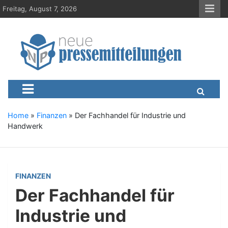
S
Freitag, August 7, 2026
k
i
p
t
o
c
Neue-Pressemitteilungen.d
Presseportal, Nachrichten, News, Meldungen, Wirtschaft
o
n
t
e
Home
»
Finanzen
»
Der Fachhandel für Industrie und
n
Handwerk
t
FINANZEN
Der Fachhandel für
Industrie und