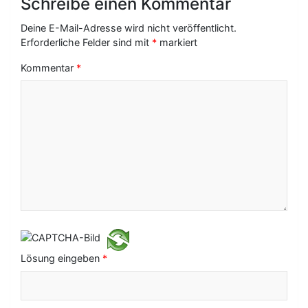
Schreibe einen Kommentar
a
g
Deine E-Mail-Adresse wird nicht veröffentlicht.
Erforderliche Felder sind mit
*
markiert
s
Kommentar
*
-
N
a
v
i
g
a
t
i
Lösung eingeben
*
o