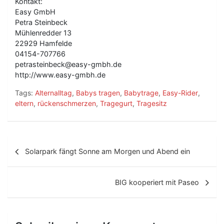
Kontakt:
Easy GmbH
Petra Steinbeck
Mühlenredder 13
22929 Hamfelde
04154-707766
petrasteinbeck@easy-gmbh.de
http://www.easy-gmbh.de
Tags:
Alternalltag
,
Babys tragen
,
Babytrage
,
Easy-Rider
,
eltern
,
rückenschmerzen
,
Tragegurt
,
Tragesitz
B
Solarpark fängt Sonne am Morgen und Abend ein
e
i
BIG kooperiert mit Paseo
t
r