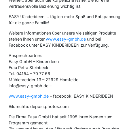
Freiheit, aber auch die körperliche Nähe, die für eine
vertrauensvolle Beziehung wichtig ist.
EASY! Kinderideen … täglich mehr Spaß und Entspannung
für die ganze Familie!
Weitere Informationen über unsere vielseitigen Produkte
stehen Ihnen unter
www.easy-gmbh.de
und bei
Facebook unter EASY KINDERIDEEN zur Verfügung.
Ansprechpartner:
Easy GmbH – Kinderideen
Frau Petra Steinbeck
Tel. 04154 – 70 77 66
Mühlenredder 13 – 22929 Hamfelde
info@easy-gmbh.de –
www.easy-gmbh.de
– facebook: EASY KINDERIDEEN
Bildrechte: depositphotos.com
Die Firma Easy GmbH hat seit 1995 ihren Namen zum
Programm gemacht.
Ziel war und ist es, den Alltag mit Kindern durch Produkte