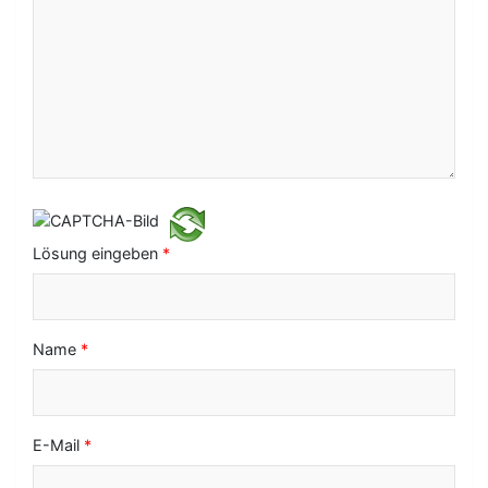
N
a
v
i
g
a
t
i
Lösung eingeben
*
o
n
Name
*
E-Mail
*