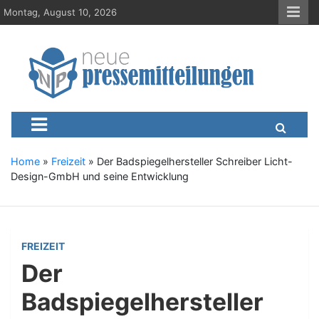
S
Montag, August 10, 2026
k
i
p
t
o
c
Neue-Pressemitteilungen.d
Presseportal, Nachrichten, News, Meldungen, Wirtschaft
o
n
t
e
Home
»
Freizeit
»
Der Badspiegelhersteller Schreiber Licht-
n
Design-GmbH und seine Entwicklung
t
FREIZEIT
Der
Badspiegelhersteller