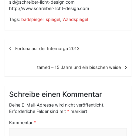
sld@schreiber-licht-design.com
http://www.schreiber-licht-design.com
Tags:
badspiegel
,
spiegel
,
Wandspiegel
B
Fortuna auf der Internorga 2013
e
i
tamed – 15 Jahre und ein bisschen weise
t
r
Schreibe einen Kommentar
a
g
Deine E-Mail-Adresse wird nicht veröffentlicht.
Erforderliche Felder sind mit
*
markiert
s
Kommentar
*
-