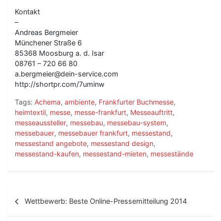
Kontakt
–
Andreas Bergmeier
Münchener Straße 6
85368 Moosburg a. d. Isar
08761 – 720 66 80
a.bergmeier@dein-service.com
http://shortpr.com/7uminw
Tags:
Achema
,
ambiente
,
Frankfurter Buchmesse
,
heimtextil
,
messe
,
messe-frankfurt
,
Messeauftritt
,
messeaussteller
,
messebau
,
messebau-system
,
messebauer
,
messebauer frankfurt
,
messestand
,
messestand angebote
,
messestand design
,
messestand-kaufen
,
messestand-mieten
,
messestände
B
Wettbewerb: Beste Online-Pressemitteilung 2014
e