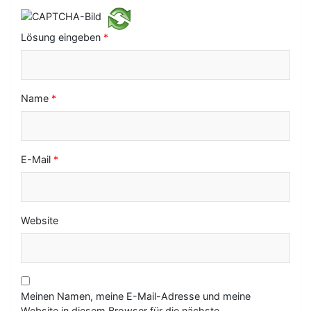
t
i
Lösung eingeben
*
o
n
Name
*
E-Mail
*
Website
Meinen Namen, meine E-Mail-Adresse und meine
Website in diesem Browser für die nächste