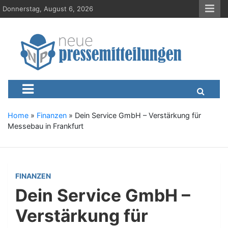
S
Donnerstag, August 6, 2026
k
i
p
t
o
c
Neue-Pressemitteilungen.d
Presseportal, Nachrichten, News, Meldungen, Wirtschaft
o
n
t
e
Home
»
Finanzen
»
Dein Service GmbH – Verstärkung für
n
Messebau in Frankfurt
t
FINANZEN
Dein Service GmbH –
Verstärkung für