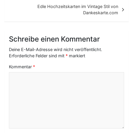
i
Edle Hochzeitskarten im Vintage Stil von
t
Dankeskarte.com
r
a
Schreibe einen Kommentar
g
Deine E-Mail-Adresse wird nicht veröffentlicht.
s
Erforderliche Felder sind mit
*
markiert
-
Kommentar
*
N
a
v
i
g
a