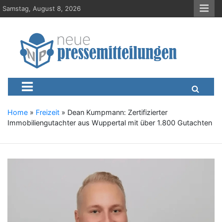
S
Samstag, August 8, 2026
k
i
p
t
o
c
Neue-Pressemitteilungen.d
Presseportal, Nachrichten, News, Meldungen, Wirtschaft
o
n
t
e
Home
»
Freizeit
»
Dean Kumpmann: Zertifizierter
n
Immobiliengutachter aus Wuppertal mit über 1.800 Gutachten
t