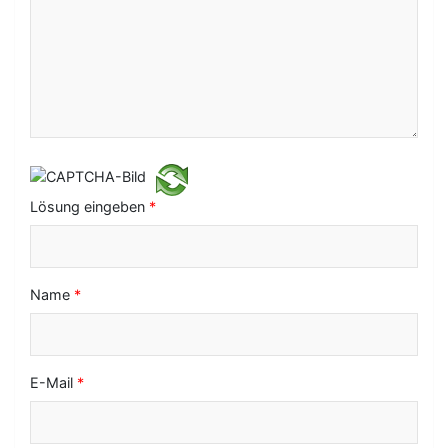
v
i
g
a
t
i
Lösung eingeben
*
o
n
Name
*
E-Mail
*