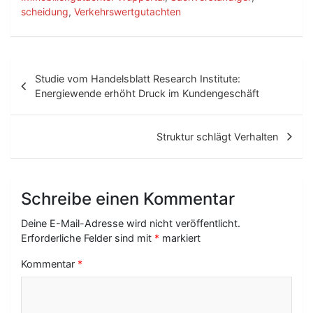
scheidung
,
Verkehrswertgutachten
B
Studie vom Handelsblatt Research Institute:
e
Energiewende erhöht Druck im Kundengeschäft
i
t
Struktur schlägt Verhalten
r
a
Schreibe einen Kommentar
g
Deine E-Mail-Adresse wird nicht veröffentlicht.
s
Erforderliche Felder sind mit
*
markiert
-
Kommentar
*
N
a