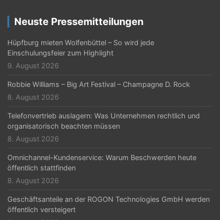
i
g
Neuste Pressemitteilungen
a
Hüpfburg mieten Wolfenbüttel – So wird jede
t
Einschulungsfeier zum Highlight
9. August 2026
i
Robbie Williams – Big Art Festival – Champagne D. Rock
o
8. August 2026
n
Telefonvertrieb auslagern: Was Unternehmen rechtlich und
organisatorisch beachten müssen
8. August 2026
Omnichannel-Kundenservice: Warum Beschwerden heute
öffentlich stattfinden
8. August 2026
Geschäftsanteile an der ROGON Technologies GmbH werden
öffentlich versteigert