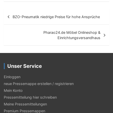
B
BZO-Pneumatik niedrige Preise für hohe Ansprüche
e
i
Pharao24.de Möbel Onlineshop &
t
Einrichtungsversandhaus
r
a
g
Unser Service
s
Einloggen
-
neue Pressemappe erstellen / registrieren
N
Mein Konto
a
Pressemitteilung hier schreiben
Meine Pressemitteilungen
v
Premium Pressemappen