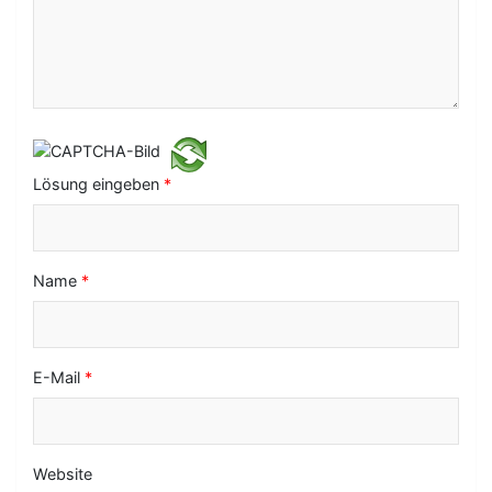
g
a
t
i
o
Lösung eingeben
*
n
Name
*
E-Mail
*
Website