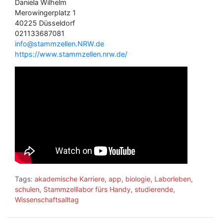
Daniela Wilhelm
Merowingerplatz 1
40225 Düsseldorf
021133687081
info@stammzellen.NRW.de
https://www.stammzellen.nrw.de/
Tags:
akademische Karriere
,
app
,
biologie
,
Laborleben
,
schulen
,
Stammzelllabor fürs Handy
,
studierende
,
Wissenschaftsalltag