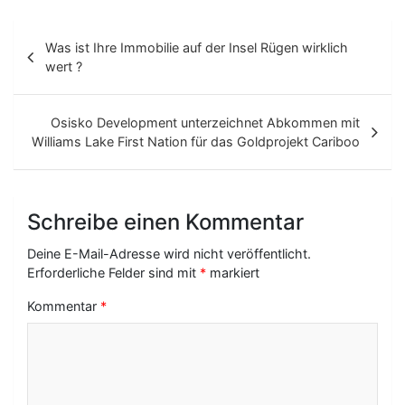
B
Was ist Ihre Immobilie auf der Insel Rügen wirklich
e
wert ?
i
t
Osisko Development unterzeichnet Abkommen mit
Williams Lake First Nation für das Goldprojekt Cariboo
r
a
g
Schreibe einen Kommentar
s
Deine E-Mail-Adresse wird nicht veröffentlicht.
-
Erforderliche Felder sind mit
*
markiert
N
Kommentar
*
a
v
i