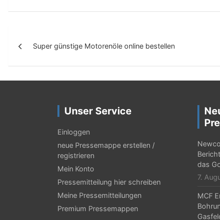
B
Super günstige Motorenöle online bestellen
e
i
t
r
Unser Service
Ne
a
Pre
g
Einloggen
Newcor
neue Pressemappe erstellen /
s
Berich
registrieren
-
das Go
Mein Konto
7. Aug
N
Pressemitteilung hier schreiben
Meine Pressemitteilungen
MCF En
a
Bohrun
Premium Pressemappen
v
Gasfel