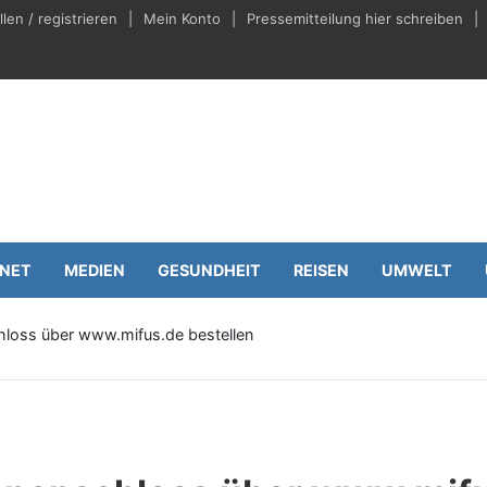
en / registrieren
Mein Konto
Pressemitteilung hier schreiben
eilungen.de
Wirtschaft
RNET
MEDIEN
GESUNDHEIT
REISEN
UMWELT
hloss über www.mifus.de bestellen