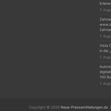
Erlenw
i
7. Aug
g
Zahnar
a
www.za
Zahnar
t
7. Aug
i
Vista C
o
in die 
n
7. Aug
Autore
digital
100 Bu
7. Aug
Copyright © 2026
Neue-Pressemitteilungen.de