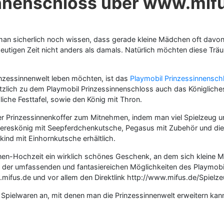
nnenschloss über www.mifu
d man sicherlich noch wissen, dass gerade kleine Mädchen oft davo
r heutigen Zeit nicht anders als damals. Natürlich möchten diese 
rinzessinnenwelt leben möchten, ist das
Playmobil Prinzessinnensch
ätzlich zu dem Playmobil Prinzessinnenschloss auch das Königlic
liche Festtafel, sowie den König mit Thron.
rinzessinnenkoffer zum Mitnehmen, indem man viel Spielzeug unter
eereskönig mit Seepferdchenkutsche, Pegasus mit Zubehör und die
kind mit Einhornkutsche erhältlich.
nen-Hochzeit ein wirklich schönes Geschenk, an dem sich kleine Mä
le der umfassenden und fantasiereichen Möglichkeiten des Playmo
fus.de und vor allem den Direktlink http://www.mifus.de/Spielz
 Spielwaren an, mit denen man die Prinzessinnenwelt erweitern kan