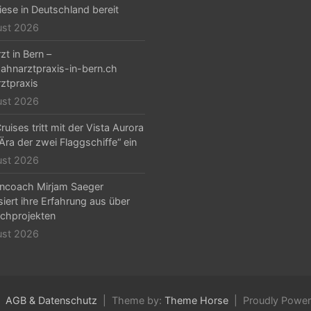
iese in Deutschland bereit
ust 2026
zt in Bern –
hnarztpraxis-in-bern.ch
ztpraxis
ust 2026
ruises tritt mit der Vista Aurora
„Ära der zwei Flaggschiffe“ ein
ust 2026
ncoach Mirjam Saeger
isiert ihre Erfahrung aus über
chprojekten
ust 2026
AGB & Datenschutz
Theme by:
Theme Horse
Proudly Powe