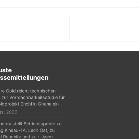
uste
ssemitteilungen
e Gold reicht technischen
t zur Vormachbarkeitsstudie für
ldprojekt Enchi in Ghana ein
ust 2026
ergy stellt Betriebsupdate zu
g Kinsau-1A, Lech Ost, zu
d Reudnitz und zu r Lizenz