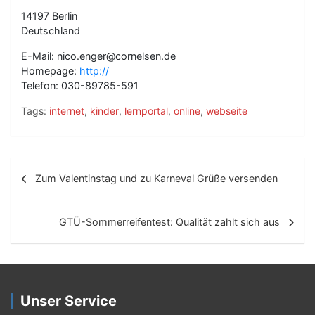
14197 Berlin
Deutschland
E-Mail: nico.enger@cornelsen.de
Homepage:
http://
Telefon: 030-89785-591
Tags:
internet
,
kinder
,
lernportal
,
online
,
webseite
B
Zum Valentinstag und zu Karneval Grüße versenden
e
i
GTÜ-Sommerreifentest: Qualität zahlt sich aus
t
r
a
Unser Service
g