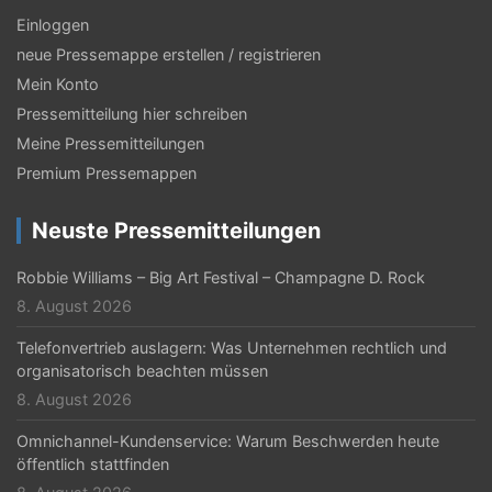
s
Einloggen
neue Pressemappe erstellen / registrieren
-
Mein Konto
N
Pressemitteilung hier schreiben
a
Meine Pressemitteilungen
v
Premium Pressemappen
i
Neuste Pressemitteilungen
g
Robbie Williams – Big Art Festival – Champagne D. Rock
a
8. August 2026
t
Telefonvertrieb auslagern: Was Unternehmen rechtlich und
i
organisatorisch beachten müssen
o
8. August 2026
n
Omnichannel-Kundenservice: Warum Beschwerden heute
öffentlich stattfinden