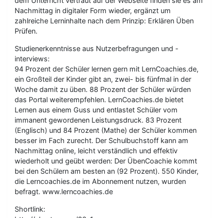
dem Unterricht vertraut auf der Webseite finden sie es am
Nachmittag in digitaler Form wieder, ergänzt um
zahlreiche Lerninhalte nach dem Prinzip: Erklären Üben
Prüfen.
Studienerkenntnisse aus Nutzerbefragungen und -
interviews:
94 Prozent der Schüler lernen gern mit LernCoachies.de,
ein Großteil der Kinder gibt an, zwei- bis fünfmal in der
Woche damit zu üben. 88 Prozent der Schüler würden
das Portal weiterempfehlen. LernCoachies.de bietet
Lernen aus einem Guss und entlastet Schüler vom
immanent gewordenen Leistungsdruck. 83 Prozent
(Englisch) und 84 Prozent (Mathe) der Schüler kommen
besser im Fach zurecht. Der Schulbuchstoff kann am
Nachmittag online, leicht verständlich und effektiv
wiederholt und geübt werden: Der ÜbenCoachie kommt
bei den Schülern am besten an (92 Prozent). 550 Kinder,
die Lerncoachies.de im Abonnement nutzen, wurden
befragt. www.lerncoachies.de
Shortlink: