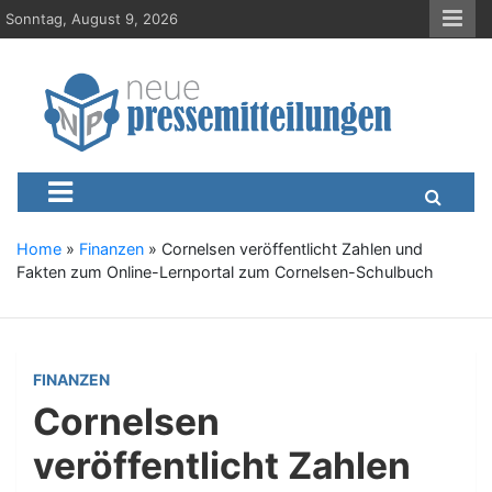
S
Sonntag, August 9, 2026
k
i
p
t
o
c
Neue-Pressemitteilungen.d
Presseportal, Nachrichten, News, Meldungen, Wirtschaft
o
n
t
e
Home
»
Finanzen
»
Cornelsen veröffentlicht Zahlen und
n
Fakten zum Online-Lernportal zum Cornelsen-Schulbuch
t
FINANZEN
Cornelsen
veröffentlicht Zahlen