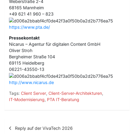
Weberstraße 2-4
68165 Mannheim
+49 621 41 960 – 823
https://www.pta.de/
Pressekontakt
Nicarus – Agentur für digitalen Content GmbH
Oliver Stroh
Bergheimer Straße 104
69115 Heidelberg
06221-43550-13
http://www.nicarus.de
Tags:
Client Server
,
Client-Server-Architekturen
,
IT-Modernisierung
,
PTA IT-Beratung
B
Reply auf der VivaTech 2026