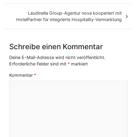
e
i
Laudinella Group-Agentur nova kooperiert mit
t
HotelPartner für integrierte Hospitality-Vermarktung
r
a
Schreibe einen Kommentar
g
Deine E-Mail-Adresse wird nicht veröffentlicht.
s
Erforderliche Felder sind mit
*
markiert
-
Kommentar
*
N
a
v
i
g
a