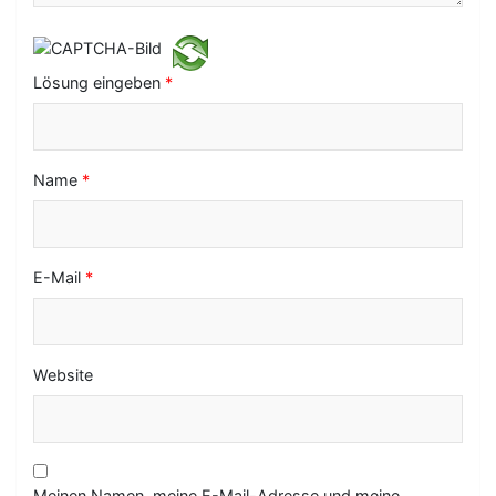
t
i
Lösung eingeben
*
o
n
Name
*
E-Mail
*
Website
Meinen Namen, meine E-Mail-Adresse und meine