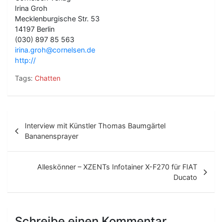
Irina Groh
Mecklenburgische Str. 53
14197 Berlin
(030) 897 85 563
irina.groh@cornelsen.de
http://
Tags:
Chatten
B
Interview mit Künstler Thomas Baumgärtel
e
Bananensprayer
i
t
Alleskönner – XZENTs Infotainer X-F270 für FIAT
Ducato
r
a
g
Schreibe einen Kommentar