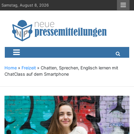
S
Samstag, August 8, 2026
k
i
p
t
o
c
Neue-Pressemitteilungen.d
Presseportal, Nachrichten, News, Meldungen, Wirtschaft
o
n
t
e
Home
»
Freizeit
»
Chatten, Sprechen, Englisch lernen mit
n
ChatClass auf dem Smartphone
t