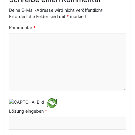
s
Deine E-Mail-Adresse wird nicht veröffentlicht.
-
Erforderliche Felder sind mit
*
markiert
N
Kommentar
*
a
v
i
g
a
t
i
o
Lösung eingeben
*
n