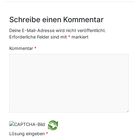
r
a
Schreibe einen Kommentar
g
Deine E-Mail-Adresse wird nicht veröffentlicht.
s
Erforderliche Felder sind mit
*
markiert
-
Kommentar
*
N
a
v
i
g
a
t
i
Lösung eingeben
*