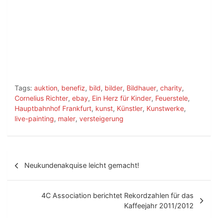
Tags:
auktion
,
benefiz
,
bild
,
bilder
,
Bildhauer
,
charity
,
Cornelius Richter
,
ebay
,
Ein Herz für Kinder
,
Feuerstele
,
Hauptbahnhof Frankfurt
,
kunst
,
Künstler
,
Kunstwerke
,
live-painting
,
maler
,
versteigerung
B
Neukundenakquise leicht gemacht!
e
i
4C Association berichtet Rekordzahlen für das
t
Kaffeejahr 2011/2012