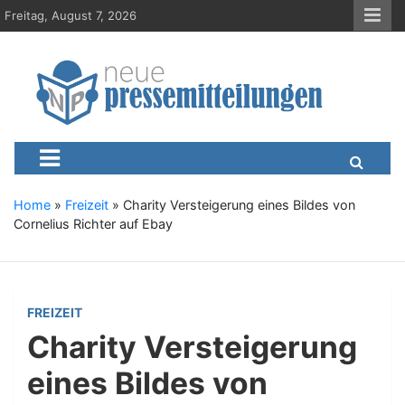
S
Freitag, August 7, 2026
k
i
p
t
o
c
Neue-Pressemitteilungen.d
Presseportal, Nachrichten, News, Meldungen, Wirtschaft
o
n
t
e
Home
»
Freizeit
»
Charity Versteigerung eines Bildes von
n
Cornelius Richter auf Ebay
t
FREIZEIT
Charity Versteigerung
eines Bildes von