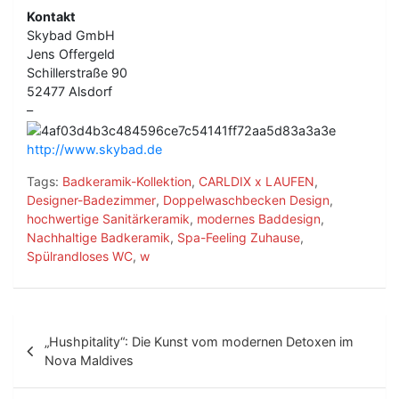
Kontakt
Skybad GmbH
Jens Offergeld
Schillerstraße 90
52477 Alsdorf
–
http://www.skybad.de
Tags:
Badkeramik-Kollektion
,
CARLDIX x LAUFEN
,
Designer-Badezimmer
,
Doppelwaschbecken Design
,
hochwertige Sanitärkeramik
,
modernes Baddesign
,
Nachhaltige Badkeramik
,
Spa-Feeling Zuhause
,
Spülrandloses WC
,
w
B
„Hushpitality“: Die Kunst vom modernen Detoxen im
e
Nova Maldives
i