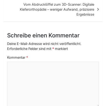
t
Vom Abdrucklöffel zum 3D-Scanner: Digitale
Kieferorthopädie – weniger Aufwand, präzisere
r
Ergebnisse
a
g
Schreibe einen Kommentar
s
-
Deine E-Mail-Adresse wird nicht veröffentlicht.
Erforderliche Felder sind mit
*
markiert
N
Kommentar
*
a
v
i
g
a
t