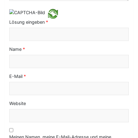
i
o
Lösung eingeben
*
n
Name
*
E-Mail
*
Website
Meinen Namen, meine E-Mail-Adresse und meine