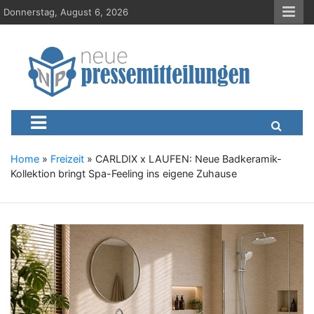
S
Donnerstag, August 6, 2026
k
i
p
t
o
c
Neue-Pressemitteilungen.d
Presseportal, Nachrichten, News, Meldungen, Wirtschaft
o
n
t
e
Home
»
Freizeit
»
CARLDIX x LAUFEN: Neue Badkeramik-
n
Kollektion bringt Spa-Feeling ins eigene Zuhause
t