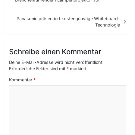
i
t
Panasonic präsentiert kostengünstige Whiteboard-
Technologie
r
a
g
Schreibe einen Kommentar
s
Deine E-Mail-Adresse wird nicht veröffentlicht.
-
Erforderliche Felder sind mit
*
markiert
N
Kommentar
*
a
v
i
g
a