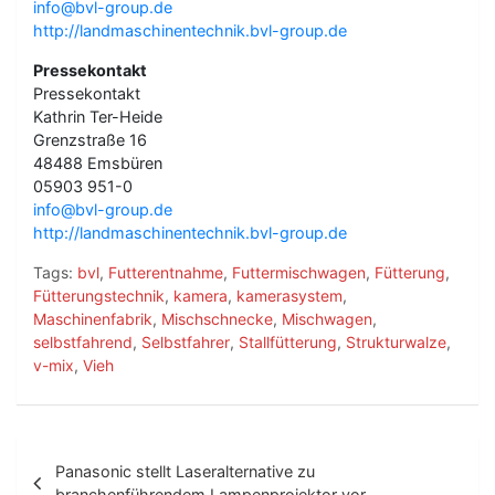
info@bvl-group.de
http://landmaschinentechnik.bvl-group.de
Pressekontakt
Pressekontakt
Kathrin Ter-Heide
Grenzstraße 16
48488 Emsbüren
05903 951-0
info@bvl-group.de
http://landmaschinentechnik.bvl-group.de
Tags:
bvl
,
Futterentnahme
,
Futtermischwagen
,
Fütterung
,
Fütterungstechnik
,
kamera
,
kamerasystem
,
Maschinenfabrik
,
Mischschnecke
,
Mischwagen
,
selbstfahrend
,
Selbstfahrer
,
Stallfütterung
,
Strukturwalze
,
v-mix
,
Vieh
B
Panasonic stellt Laseralternative zu
e
branchenführendem Lampenprojektor vor