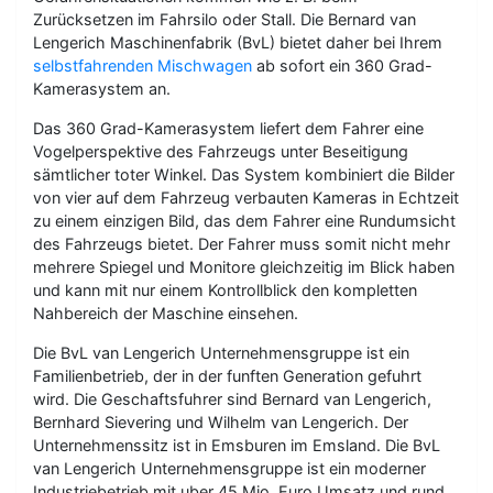
Zurücksetzen im Fahrsilo oder Stall. Die Bernard van
Lengerich Maschinenfabrik (BvL) bietet daher bei Ihrem
selbstfahrenden Mischwagen
ab sofort ein 360 Grad-
Kamerasystem an.
Das 360 Grad-Kamerasystem liefert dem Fahrer eine
Vogelperspektive des Fahrzeugs unter Beseitigung
sämtlicher toter Winkel. Das System kombiniert die Bilder
von vier auf dem Fahrzeug verbauten Kameras in Echtzeit
zu einem einzigen Bild, das dem Fahrer eine Rundumsicht
des Fahrzeugs bietet. Der Fahrer muss somit nicht mehr
mehrere Spiegel und Monitore gleichzeitig im Blick haben
und kann mit nur einem Kontrollblick den kompletten
Nahbereich der Maschine einsehen.
Die BvL van Lengerich Unternehmensgruppe ist ein
Familienbetrieb, der in der funften Generation gefuhrt
wird. Die Geschaftsfuhrer sind Bernard van Lengerich,
Bernhard Sievering und Wilhelm van Lengerich. Der
Unternehmenssitz ist in Emsburen im Emsland. Die BvL
van Lengerich Unternehmensgruppe ist ein moderner
Industriebetrieb mit uber 45 Mio. Euro Umsatz und rund