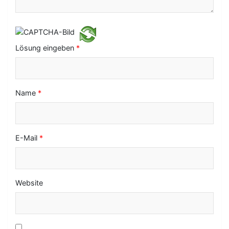
t
i
o
Lösung eingeben
*
n
Name
*
E-Mail
*
Website