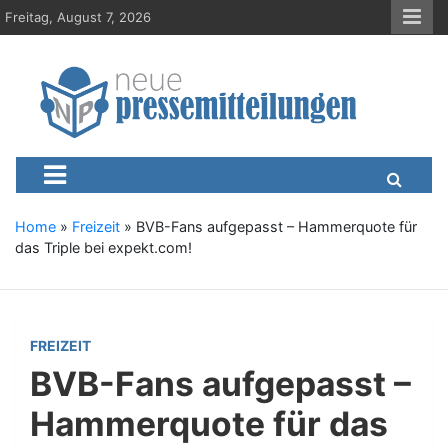
S
Freitag, August 7, 2026
k
i
p
t
o
c
Neue-Pressemitteilungen.d
Presseportal, Nachrichten, News, Meldungen, Wirtschaft
o
n
t
e
Home
»
Freizeit
»
BVB-Fans aufgepasst – Hammerquote für
n
das Triple bei expekt.com!
t
FREIZEIT
BVB-Fans aufgepasst –
Hammerquote für das