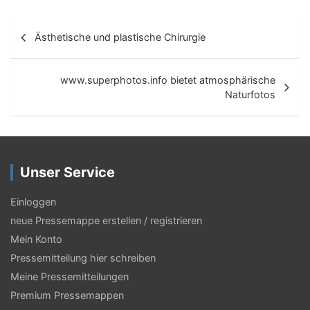
B
Ästhetische und plastische Chirurgie
e
i
www.superphotos.info bietet atmosphärische
t
Naturfotos
r
a
g
Unser Service
s
Einloggen
-
neue Pressemappe erstellen / registrieren
N
Mein Konto
a
Pressemitteilung hier schreiben
Meine Pressemitteilungen
v
Premium Pressemappen
i