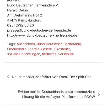
Kontakt:
Bund Deutscher Tierfreunde e.V.
Harald Debus
Am Drehmanns Hof 2
47475 Kamp-Lintfort
02842/92 83 20
presse@bund-deutscher-tierfreunde.de
http://www.Bund-Deutscher-Tierfreunde.de
Tags:
Ausnahmen
,
Bund Deutscher Tierfreunde
,
Erneuerbare-Energie-Gesetz
,
Ökosteuer
,
soziale Einrichtungen
,
tierheime
,
tierschutz
B
Neuer mobiler Kopfhörer von Focal: Der Spirit One
e
i
Evidon meldet Deutschlands erste kommerzielle
t
Lösung für die AdPlayer-Plattform des DDOW
r