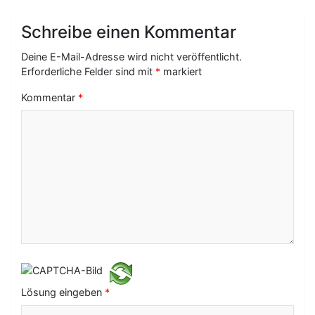
a
Schreibe einen Kommentar
g
Deine E-Mail-Adresse wird nicht veröffentlicht.
s
Erforderliche Felder sind mit
*
markiert
-
Kommentar
*
N
a
v
i
g
a
t
i
Lösung eingeben
*
o