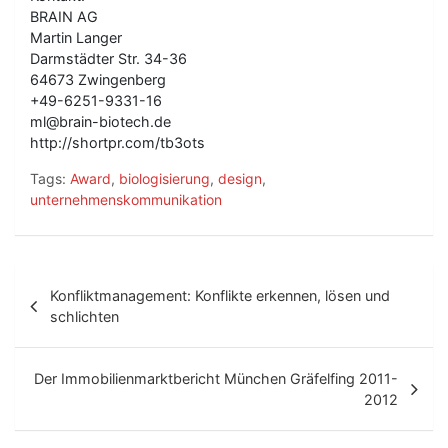
BRAIN AG
Martin Langer
Darmstädter Str. 34-36
64673 Zwingenberg
+49-6251-9331-16
ml@brain-biotech.de
http://shortpr.com/tb3ots
Tags:
Award
,
biologisierung
,
design
,
unternehmenskommunikation
B
Konfliktmanagement: Konflikte erkennen, lösen und
e
schlichten
i
t
Der Immobilienmarktbericht München Gräfelfing 2011-
2012
r