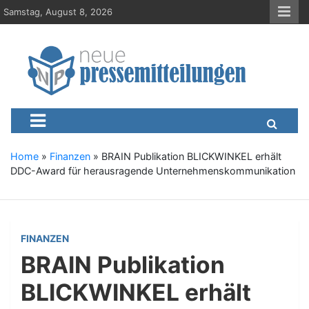
S
Samstag, August 8, 2026
k
i
p
t
o
c
Neue-Pressemitteilungen.d
Presseportal, Nachrichten, News, Meldungen, Wirtschaft
o
n
t
e
Home
»
Finanzen
»
BRAIN Publikation BLICKWINKEL erhält
n
DDC-Award für herausragende Unternehmenskommunikation
t
FINANZEN
BRAIN Publikation
BLICKWINKEL erhält