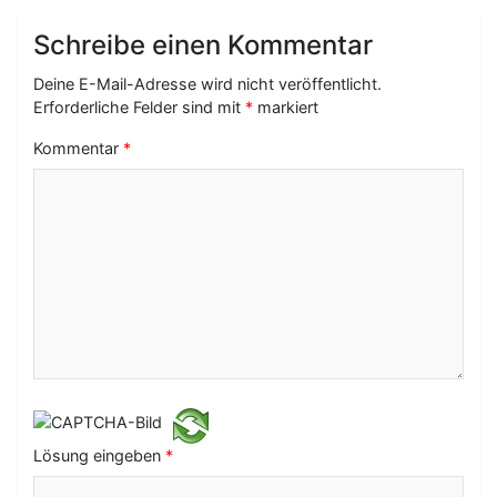
a
g
Schreibe einen Kommentar
s
Deine E-Mail-Adresse wird nicht veröffentlicht.
-
Erforderliche Felder sind mit
*
markiert
N
Kommentar
*
a
v
i
g
a
t
i
o
Lösung eingeben
*
n