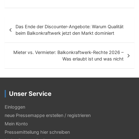
B
Das Ende der Discounter-Angebote: Warum Qualität
e
beim Balkonkraftwerk jetzt den Markt dominiert
i
t
Mieter vs. Vermieter: Balkonkraftwerk-Rechte 2026 –
Was erlaubt ist und was nicht
r
a
g
Unser Service
s
-
Einloggen
N
neue Pressemappe erstellen / registrieren
Mein Konto
a
Pressemitteilung hier schreiben
v