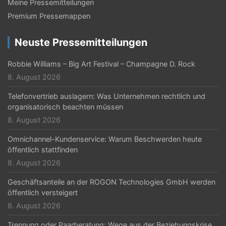
Meine Pressemitteilungen
i
Premium Pressemappen
g
Neuste Pressemitteilungen
a
t
Robbie Williams – Big Art Festival – Champagne D. Rock
8. August 2026
i
Telefonvertrieb auslagern: Was Unternehmen rechtlich und
o
organisatorisch beachten müssen
n
8. August 2026
Omnichannel-Kundenservice: Warum Beschwerden heute
öffentlich stattfinden
8. August 2026
Geschäftsanteile an der ROGON Technologies GmbH werden
öffentlich versteigert
8. August 2026
Trennung oder Paarberatung: Wege aus der Beziehungskrise