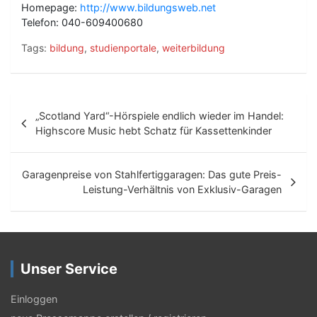
Homepage:
http://www.bildungsweb.net
Telefon: 040-609400680
Tags:
bildung
,
studienportale
,
weiterbildung
B
„Scotland Yard“-Hörspiele endlich wieder im Handel:
e
Highscore Music hebt Schatz für Kassettenkinder
i
t
Garagenpreise von Stahlfertiggaragen: Das gute Preis-
Leistung-Verhältnis von Exklusiv-Garagen
r
a
g
Unser Service
s
-
Einloggen