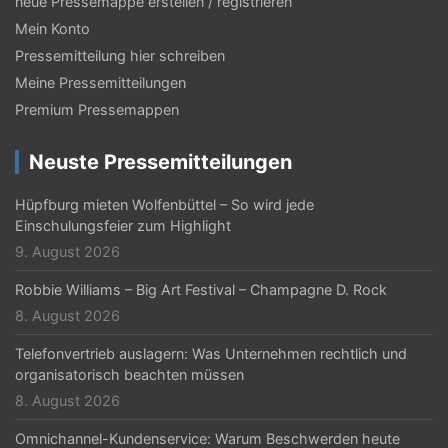
N
neue Pressemappe erstellen / registrieren
Mein Konto
a
Pressemitteilung hier schreiben
v
Meine Pressemitteilungen
i
Premium Pressemappen
g
Neuste Pressemitteilungen
a
t
Hüpfburg mieten Wolfenbüttel – So wird jede
Einschulungsfeier zum Highlight
i
9. August 2026
o
Robbie Williams – Big Art Festival – Champagne D. Rock
n
8. August 2026
Telefonvertrieb auslagern: Was Unternehmen rechtlich und
organisatorisch beachten müssen
8. August 2026
Omnichannel-Kundenservice: Warum Beschwerden heute