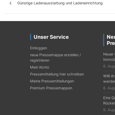
Günstige Ladenausstattung und Ladeneinrichtung
e
i
t
r
Unser Service
Ne
a
Pre
g
Einloggen
Neuer 
neue Pressemappe erstellen /
s
Immobi
registrieren
-
6. Aug
Mein Konto
N
Pressemitteilung hier schreiben
Willi 
Meine Pressemitteilungen
werden
a
Premium Pressemappen
6. Aug
v
Eine Qu
i
Rücken
g
6. Aug