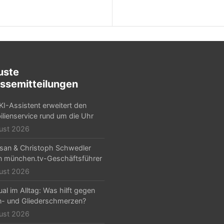
uste
ssemitteilungen
KI-Assistent erweitert den
lienservice rund um die Uhr
ust 2026
Arsan & Christoph Schwedler
 münchen.tv-Geschäftsführer
ust 2026
al im Alltag: Was hilft gegen
- und Gliederschmerzen?
ust 2026