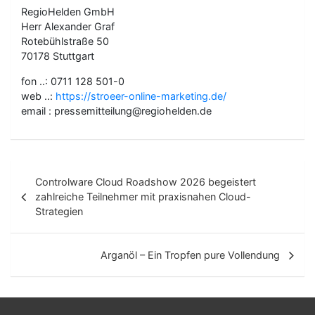
RegioHelden GmbH
Herr Alexander Graf
Rotebühlstraße 50
70178 Stuttgart
fon ..: 0711 128 501-0
web ..:
https://stroeer-online-marketing.de/
email : pressemitteilung@regiohelden.de
B
Controlware Cloud Roadshow 2026 begeistert
e
zahlreiche Teilnehmer mit praxisnahen Cloud-
Strategien
i
t
Arganöl – Ein Tropfen pure Vollendung
r
a