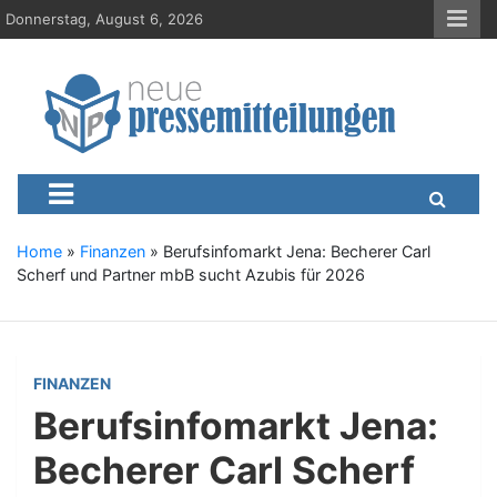
S
Donnerstag, August 6, 2026
k
i
p
t
o
c
Neue-Pressemitteilungen.d
Presseportal, Nachrichten, News, Meldungen, Wirtschaft
o
n
t
e
Home
»
Finanzen
»
Berufsinfomarkt Jena: Becherer Carl
n
Scherf und Partner mbB sucht Azubis für 2026
t
FINANZEN
Berufsinfomarkt Jena:
Becherer Carl Scherf