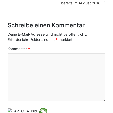
r
bereits im August 2018
a
g
Schreibe einen Kommentar
s
-
Deine E-Mail-Adresse wird nicht veröffentlicht.
Erforderliche Felder sind mit
*
markiert
N
Kommentar
*
a
v
i
g
a
t
i