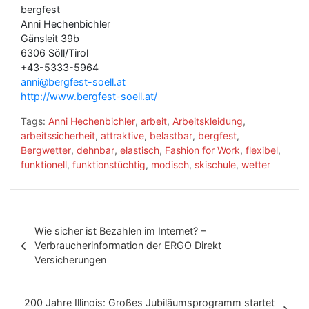
bergfest
Anni Hechenbichler
Gänsleit 39b
6306 Söll/Tirol
+43-5333-5964
anni@bergfest-soell.at
http://www.bergfest-soell.at/
Tags:
Anni Hechenbichler
,
arbeit
,
Arbeitskleidung
,
arbeitssicherheit
,
attraktive
,
belastbar
,
bergfest
,
Bergwetter
,
dehnbar
,
elastisch
,
Fashion for Work
,
flexibel
,
funktionell
,
funktionstüchtig
,
modisch
,
skischule
,
wetter
B
Wie sicher ist Bezahlen im Internet? –
e
Verbraucherinformation der ERGO Direkt
Versicherungen
i
t
200 Jahre Illinois: Großes Jubiläumsprogramm startet