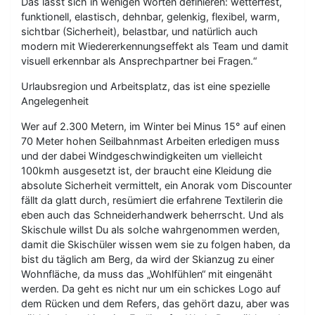
Das lässt sich in wenigen Worten definieren: wetterfest,
funktionell, elastisch, dehnbar, gelenkig, flexibel, warm,
sichtbar (Sicherheit), belastbar, und natürlich auch
modern mit Wiedererkennungseffekt als Team und damit
visuell erkennbar als Ansprechpartner bei Fragen.“
Urlaubsregion und Arbeitsplatz, das ist eine spezielle
Angelegenheit
Wer auf 2.300 Metern, im Winter bei Minus 15° auf einen
70 Meter hohen Seilbahnmast Arbeiten erledigen muss
und der dabei Windgeschwindigkeiten um vielleicht
100kmh ausgesetzt ist, der braucht eine Kleidung die
absolute Sicherheit vermittelt, ein Anorak vom Discounter
fällt da glatt durch, resümiert die erfahrene Textilerin die
eben auch das Schneiderhandwerk beherrscht. Und als
Skischule willst Du als solche wahrgenommen werden,
damit die Skischüler wissen wem sie zu folgen haben, da
bist du täglich am Berg, da wird der Skianzug zu einer
Wohnfläche, da muss das „Wohlfühlen“ mit eingenäht
werden. Da geht es nicht nur um ein schickes Logo auf
dem Rücken und dem Refers, das gehört dazu, aber was