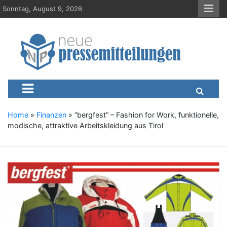
S
Sonntag, August 9, 2026
k
i
p
t
o
c
Neue-Pressemitteilungen.d
Presseportal, Nachrichten, News, Meldungen, Wirtschaft
o
n
t
e
Home
»
Finanzen
»
“bergfest” – Fashion for Work, funktionelle,
n
modische, attraktive Arbeitskleidung aus Tirol
t