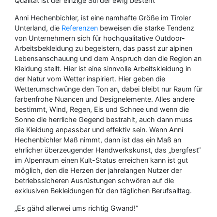
Qualität ist der einzige Stil der ewig besteht
Anni Hechenbichler, ist eine namhafte Größe im Tiroler
Unterland, die
Referenzen
beweisen die starke Tendenz
von Unternehmern sich für hochqualitative Outdoor-
Arbeitsbekleidung zu begeistern, das passt zur alpinen
Lebensanschauung und dem Anspruch den die Region an
Kleidung stellt. Hier ist eine sinnvolle Arbeitskleidung in
der Natur vom Wetter inspiriert. Hier geben die
Wetterumschwünge den Ton an, dabei bleibt nur Raum für
farbenfrohe Nuancen und Designelemente. Alles andere
bestimmt, Wind, Regen, Eis und Schnee und wenn die
Sonne die herrliche Gegend bestrahlt, auch dann muss
die Kleidung anpassbar und effektiv sein. Wenn Anni
Hechenbichler Maß nimmt, dann ist das ein Maß an
ehrlicher überzeugender Handwerkskunst, das „bergfest“
im Alpenraum einen Kult-Status erreichen kann ist gut
möglich, den die Herzen der jahrelangen Nutzer der
betriebssicheren Ausrüstungen schwören auf die
exklusiven Bekleidungen für den täglichen Berufsalltag.
„Es gähd allerwei ums richtig Gwand!“