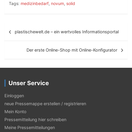
Tags:
medizinbedarf
,
novum
,
solid
B
plastischewelt.de – ein wertvolles Informationsportal
e
i
Der erste Online-Shop mit Online-Konfigurator
t
r
a
Unser Service
g
s
Einloggen
neue Pressemappe erstellen / registrieren
-
Mein Konto
N
Pressemitteilung hier schreiben
a
Meine Pressemitteilungen