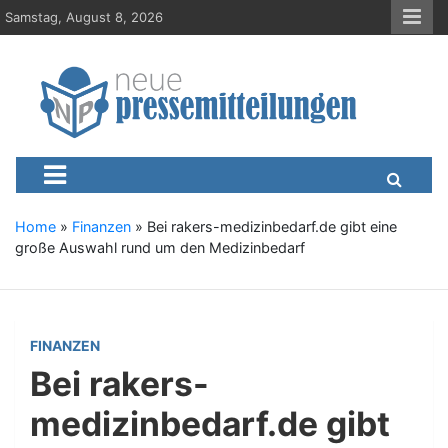
S
Samstag, August 8, 2026
k
i
p
t
o
c
Neue-Pressemitteilungen.d
Presseportal, Nachrichten, News, Meldungen, Wirtschaft
o
n
t
e
Home
»
Finanzen
»
Bei rakers-medizinbedarf.de gibt eine
n
große Auswahl rund um den Medizinbedarf
t
FINANZEN
Bei rakers-
medizinbedarf.de gibt