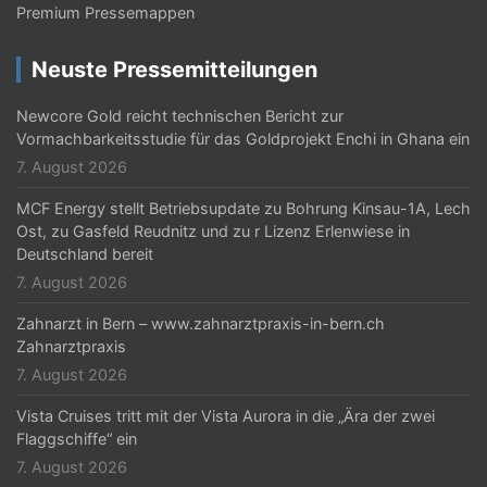
v
Premium Pressemappen
i
Neuste Pressemitteilungen
g
Newcore Gold reicht technischen Bericht zur
a
Vormachbarkeitsstudie für das Goldprojekt Enchi in Ghana ein
t
7. August 2026
i
MCF Energy stellt Betriebsupdate zu Bohrung Kinsau-1A, Lech
Ost, zu Gasfeld Reudnitz und zu r Lizenz Erlenwiese in
o
Deutschland bereit
n
7. August 2026
Zahnarzt in Bern – www.zahnarztpraxis-in-bern.ch
Zahnarztpraxis
7. August 2026
Vista Cruises tritt mit der Vista Aurora in die „Ära der zwei
Flaggschiffe“ ein
7. August 2026