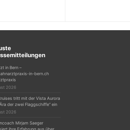
uste
ssemitteilungen
zt in Bern –
hnarztpraxis-in-bern.ch
ztpraxis
ust 2026
ruises tritt mit der Vista Aurora
„Ära der zwei Flaggschiffe“ ein
ust 2026
ncoach Mirjam Saeger
isiert ihre Erfahrung aus über