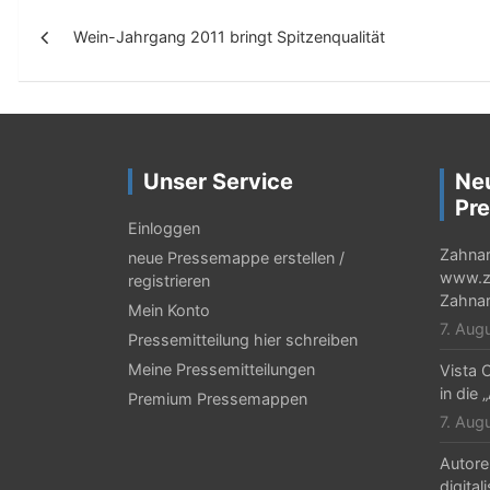
B
Wein-Jahrgang 2011 bringt Spitzenqualität
e
i
t
r
Unser Service
Ne
a
Pre
g
Einloggen
Zahnar
neue Pressemappe erstellen /
s
www.za
registrieren
-
Zahnar
Mein Konto
7. Aug
N
Pressemitteilung hier schreiben
Meine Pressemitteilungen
Vista C
a
in die 
Premium Pressemappen
v
7. Aug
i
Autore
digital