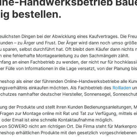
line-Handwerksbetrieb Bau
ig bestellen.
ulichsten Dingen bei der Abwicklung eines Kaufvertrages. Die Freu
Kunden – zu Ärger und Frust. Der Ärger wird dann noch umso größe
 sparen, selbst durchführt hat. Oft bleibt dem Käufer dann nichts
h eine fehlerhafte Montageanleitung zu den Sachmängeln zählt.
fang an einen Fachbetrieb zu wenden, der nicht nur für hochklassi
 Fülle von Informationen in die Lage versetzt, von der Planung bis
neshop als einer der führenden Online-Handwerksbetriebe alle Kun
ungsverhältnis einkaufen möchten. Als Fachbetrieb des
Rollladen
un
nschutzes namhafter deutscher Hersteller, Sonnensegel, Sonneschu
ung der Produkte und stellt ihren Kunden Bedienungsanleitungen, 
ragen zur Montage online mit Rat und Tat zur Verfügung, mittels e
 oder Email ist eine schnelle Kontaktaufnahme möglich.
 von SOWERO nicht am richtigen Ort. Die Firma steht für Markenprodu
ineshop erhältlichen Produkte mit den gesetzlich vorgeschriebenen 