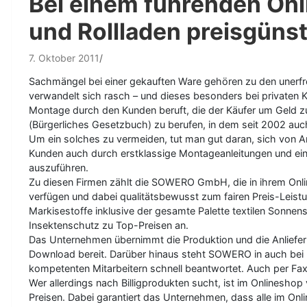
Bei einem führenden On
und Rollladen preisgünst
7. Oktober 2011
Sachmängel bei einer gekauften Ware gehören zu den unerfre
verwandelt sich rasch – und dieses besonders bei privaten 
Montage durch den Kunden beruft, die der Käufer um Geld zu
(Bürgerliches Gesetzbuch) zu berufen, in dem seit 2002 auc
Um ein solches zu vermeiden, tut man gut daran, sich von An
Kunden auch durch erstklassige Montageanleitungen und einer
auszuführen.
Zu diesen Firmen zählt die SOWERO GmbH, die in ihrem Onli
verfügen und dabei qualitätsbewusst zum fairen Preis-Leist
Markisestoffe inklusive der gesamte Palette textilen Sonne
Insektenschutz zu Top-Preisen an.
Das Unternehmen übernimmt die Produktion und die Anliefer
Download bereit. Darüber hinaus steht SOWERO in auch bei F
kompetenten Mitarbeitern schnell beantwortet. Auch per Fax
Wer allerdings nach Billigprodukten sucht, ist im Onlineshop
Preisen. Dabei garantiert das Unternehmen, dass alle im Onl