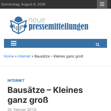
S
Donnerstag, August 6, 2026
k
i
p
t
o
c
Neue-Pressemitteilungen.d
Presseportal, Nachrichten, News, Meldungen, Wirtschaft
o
n
t
e
Home
»
Internet
»
Bausätze – Kleines ganz groß
n
t
INTERNET
Bausätze – Kleines
ganz groß
20. Februar 2013