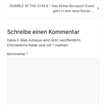
i
RUMBLE IN THE GYM 6 – Das Kölner Boxsport Event
t
geht in eine neue Runde …
r
a
Schreibe einen Kommentar
g
Deine E-Mail-Adresse wird nicht veröffentlicht.
s
Erforderliche Felder sind mit
*
markiert
-
Kommentar
*
N
a
v
i
g
a