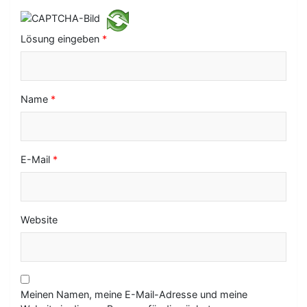
t
i
Lösung eingeben
*
o
n
Name
*
E-Mail
*
Website
Meinen Namen, meine E-Mail-Adresse und meine