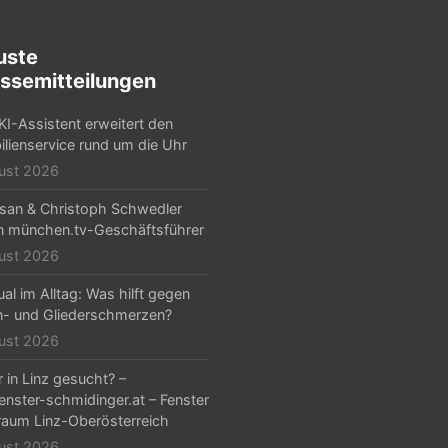
uste
ssemitteilungen
KI-Assistent erweitert den
lienservice rund um die Uhr
ust 2026
Arsan & Christoph Schwedler
 münchen.tv-Geschäftsführer
ust 2026
al im Alltag: Was hilft gegen
- und Gliederschmerzen?
ust 2026
r in Linz gesucht? –
nster-schmidinger.at – Fenster
aum Linz-Oberösterreich
ust 2026