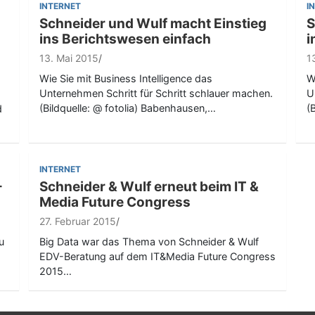
INTERNET
I
Schneider und Wulf macht Einstieg
S
ins Berichtswesen einfach
i
13. Mai 2015
1
Wie Sie mit Business Intelligence das
W
Unternehmen Schritt für Schritt schlauer machen.
U
(Bildquelle: @ fotolia) Babenhausen,…
(
d
INTERNET
–
Schneider & Wulf erneut beim IT &
Media Future Congress
27. Februar 2015
u
Big Data war das Thema von Schneider & Wulf
EDV-Beratung auf dem IT&Media Future Congress
2015…