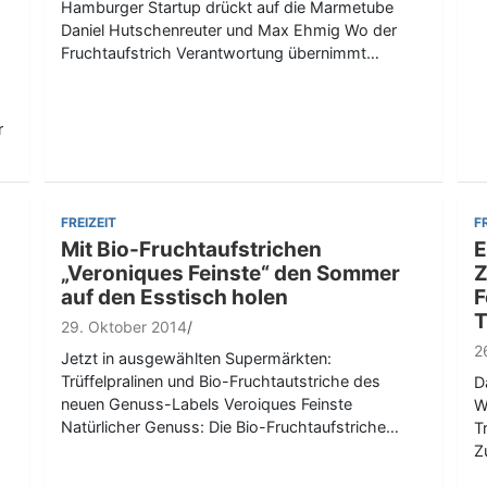
Hamburger Startup drückt auf die Marmetube
Daniel Hutschenreuter und Max Ehmig Wo der
Fruchtaufstrich Verantwortung übernimmt…
r
FREIZEIT
F
Mit Bio-Fruchtaufstrichen
E
„Veroniques Feinste“ den Sommer
Z
auf den Esstisch holen
F
T
29. Oktober 2014
2
Jetzt in ausgewählten Supermärkten:
Trüffelpralinen und Bio-Fruchtautstriche des
D
neuen Genuss-Labels Veroiques Feinste
W
Natürlicher Genuss: Die Bio-Fruchtaufstriche…
T
Z