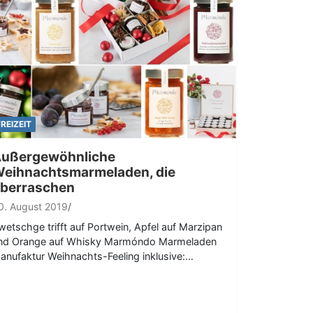
FREIZEIT
ußergewöhnliche
eihnachtsmarmeladen, die
berraschen
0. August 2019
wetschge trifft auf Portwein, Apfel auf Marzipan
nd Orange auf Whisky Marmóndo Marmeladen
anufaktur Weihnachts-Feeling inklusive:…