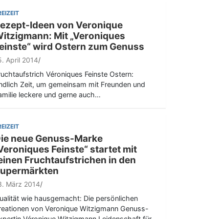
REIZEIT
ezept-Ideen von Veronique
itzigmann: Mit „Veroniques
einste“ wird Ostern zum Genuss
5. April 2014
ruchtaufstrich Véroniques Feinste Ostern:
ndlich Zeit, um gemeinsam mit Freunden und
amilie leckere und gerne auch…
REIZEIT
ie neue Genuss-Marke
Veroniques Feinste“ startet mit
einen Fruchtaufstrichen in den
upermärkten
3. März 2014
ualität wie hausgemacht: Die persönlichen
reationen von Veronique Witzigmann Genuss-
xpertin Véronique Witzigmann Leidenschaft für