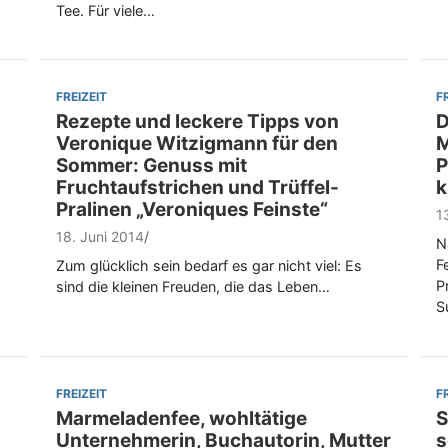
Tee. Für viele…
FREIZEIT
F
Rezepte und leckere Tipps von
D
Veronique Witzigmann für den
M
Sommer: Genuss mit
P
Fruchtaufstrichen und Trüffel-
k
Pralinen „Veroniques Feinste“
1
18. Juni 2014
N
F
Zum glücklich sein bedarf es gar nicht viel: Es
P
sind die kleinen Freuden, die das Leben…
S
FREIZEIT
F
Marmeladenfee, wohltätige
S
Unternehmerin, Buchautorin, Mutter
s