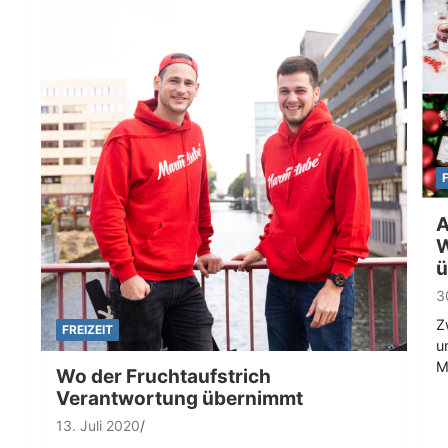
A
W
ü
3
Z
FREIZEIT
u
M
Wo der Fruchtaufstrich
Verantwortung übernimmt
13. Juli 2020