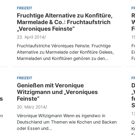
FREIZEIT
F
Fruchtige Alternative zu Konfitüre,
R
Marmelade & Co.: Fruchtaufstrich
W
„Veroniques Feinste“
F
23. April 2014
1
Fruchtaufstriche Véroniques Feinste. Fruchtige
F
Alternative zu Marmelade oder Konfitüre Gelees,
E
Marmeladen und Konfitüren gehören zu den…
F
FREIZEIT
F
Genießen mit Veronique
D
Witzigmann und „Veroniques
„
s
Feinste“
f
S
20. März 2014
1
on
Véronique Witzigmann Wenn es irgendwo in
Deutschland um Themen wie Kochen und Backen
Q
oder Essen und…
K
E