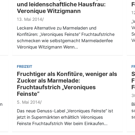
und leidenschaftliche Hausfrau:
F
Veronique Witzigmann
1
13. Mai 2014
„
V
Leckere Alternative zu Marmeladen und
S
Konfitüren: „Veroniques Feinste“ Fruchtaufstriche
V
schmecken wie selbstgemacht Marmeladenfee
Véronique Witzigmann Wenn…
FREIZEIT
F
Fruchtiger als Konfitüre, weniger als
S
Zucker als Marmelade:
F
Fruchtaufstrich „Veroniques
F
Feinste“
3
5. Mai 2014
on
B
s
Das neue Genuss-Label „Veroniques Feinste“ ist
s
jetzt in Supermärkten erhältlich Véroniques
Feinste Fruchtaufstrich Wer beim Einkaufen…