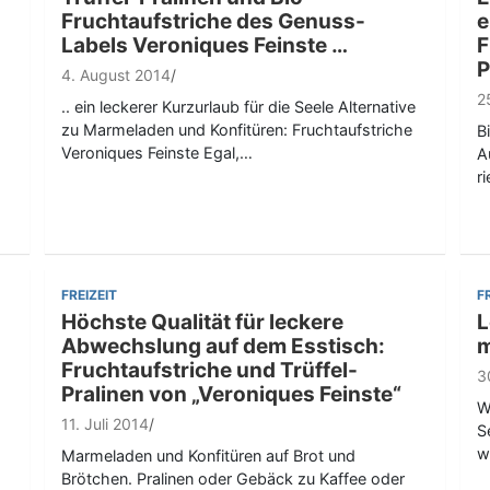
Fruchtaufstriche des Genuss-
e
Labels Veroniques Feinste …
F
P
4. August 2014
2
.. ein leckerer Kurzurlaub für die Seele Alternative
zu Marmeladen und Konfitüren: Fruchtaufstriche
B
Veroniques Feinste Egal,…
A
r
FREIZEIT
F
Höchste Qualität für leckere
L
Abwechslung auf dem Esstisch:
Fruchtaufstriche und Trüffel-
3
Pralinen von „Veroniques Feinste“
W
11. Juli 2014
S
w
Marmeladen und Konfitüren auf Brot und
Brötchen. Pralinen oder Gebäck zu Kaffee oder