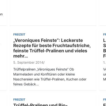
en
FREIZEIT
F
„Veroniques Feinste“: Leckerste
L
“
Rezepte für beste Fruchtaufstriche,
S
feinste Trüffel-Pralinen und vieles
B
mehr…
F
5. September 2014
1
Trüffelpralinen „Véroniques Feinste“ Ob
V
Marmeladen und Konfitüren oder kleine
u
Naschereien wie Trüffel-Pralinen, Kuchen oder
M
feines Gebäck…
FREIZEIT
F
Trüffel-Pralinen und Bio-
E