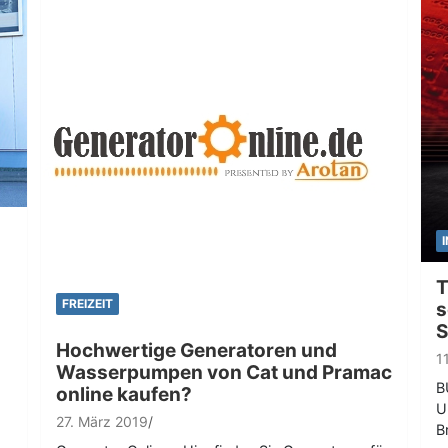
T
FREIZEIT
s
S
Hochwertige Generatoren und
1
Wasserpumpen von Cat und Pramac
B
online kaufen?
U
27. März 2019
B