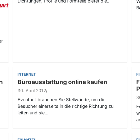
Dichtungen, Profile und Formteile bietet die…
W
B
er
INTERNET
F
n
Büroausstattung online kaufen
F
P
30. April 2012
3
Eventuell brauchen Sie Stellwände, um die
Besucher einerseits in die richtige Richtung zu
E
leiten und sie…
w
a
FINANZEN
F