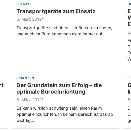
FREIZEIT
U
Transportgeräte zum Einsatz
E
W
6. März 2012
E
Transportgeräte sind überall im Betrieb zu finden,
6
und auch im Büro kann man nicht immer auf…
E
G
F
W
FINANZEN
F
rt
Der Grundstein zum Erfolg – die
G
optimale Büroeinrichtung
I
6. März 2012
6
Es kann wirklich schwierig sein, einen Raum
D
optimal einzurichten. In keinem Bereich ist das so
D
wichtig…
g