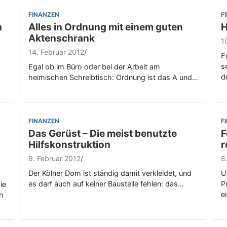
FINANZEN
F
n
Alles in Ordnung mit einem guten
H
Aktenschrank
1
14. Februar 2012
E
s
Egal ob im Büro oder bei der Arbeit am
d
heimischen Schreibtisch: Ordnung ist das A und…
FINANZEN
F
Das Gerüst – Die meist benutzte
F
Hilfskonstruktion
r
9. Februar 2012
8
Der Kölner Dom ist ständig damit verkleidet, und
U
es darf auch auf keiner Baustelle fehlen: das…
P
ie
e
n