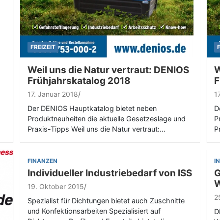
FREIZEIT
Weil uns die Natur vertraut: DENIOS
W
Frühjahrskatalog 2018
F
17. Januar 2018
1
Der DENIOS Hauptkatalog bietet neben
D
Produktneuheiten die aktuelle Gesetzeslage und
P
Praxis-Tipps Weil uns die Natur vertraut:…
P
FINANZEN
I
Individueller Industriebedarf von ISS
G
W
19. Oktober 2015
2
Spezialist für Dichtungen bietet auch Zuschnitte
und Konfektionsarbeiten Spezialisiert auf
D