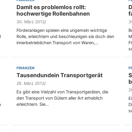
Damit es problemlos rollt:
D
hochwertige Rollenbahnen
f
30. März 2012
3
Förderanlagen spielen eine ungemein wichtige
B
1
Rolle, erleichtern und beschleunigen sie doch den
M
innerbetrieblichen Transport von Waren,…
F
s
FINANZEN
F
Tausendundein Transportgerät
S
b
26. März 2012
2
Es gibt eine Vielzahl von Transportgeräten, die
den Transport von Gütern aller Art erheblich
E
erleichtern. Sie…
n
D
s