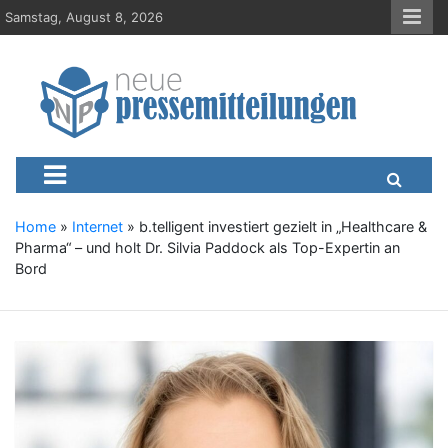
S
Samstag, August 8, 2026
k
i
p
t
o
c
Neue-Pressemitteilungen.d
Presseportal, Nachrichten, News, Meldungen, Wirtschaft
o
n
t
e
Home
»
Internet
»
b.telligent investiert gezielt in „Healthcare &
n
Pharma“ – und holt Dr. Silvia Paddock als Top-Expertin an
t
Bord