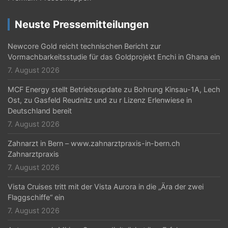
g
Neuste Pressemitteilungen
a
t
Newcore Gold reicht technischen Bericht zur
Vormachbarkeitsstudie für das Goldprojekt Enchi in Ghana ein
i
7. August 2026
o
MCF Energy stellt Betriebsupdate zu Bohrung Kinsau-1A, Lech
n
Ost, zu Gasfeld Reudnitz und zu r Lizenz Erlenwiese in
Deutschland bereit
7. August 2026
Zahnarzt in Bern – www.zahnarztpraxis-in-bern.ch
Zahnarztpraxis
7. August 2026
Vista Cruises tritt mit der Vista Aurora in die „Ära der zwei
Flaggschiffe“ ein
7. August 2026