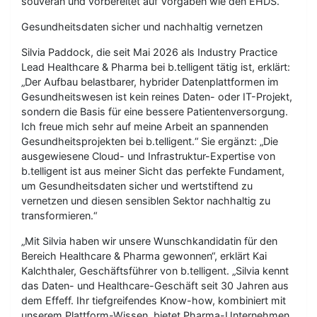
souverän und vorbereitet auf Vorgaben wie den EHDS.
Gesundheitsdaten sicher und nachhaltig vernetzen
Silvia Paddock, die seit Mai 2026 als Industry Practice
Lead Healthcare & Pharma bei b.telligent tätig ist, erklärt:
„Der Aufbau belastbarer, hybrider Datenplattformen im
Gesundheitswesen ist kein reines Daten- oder IT-Projekt,
sondern die Basis für eine bessere Patientenversorgung.
Ich freue mich sehr auf meine Arbeit an spannenden
Gesundheitsprojekten bei b.telligent.“ Sie ergänzt: „Die
ausgewiesene Cloud- und Infrastruktur-Expertise von
b.telligent ist aus meiner Sicht das perfekte Fundament,
um Gesundheitsdaten sicher und wertstiftend zu
vernetzen und diesen sensiblen Sektor nachhaltig zu
transformieren.“
„Mit Silvia haben wir unsere Wunschkandidatin für den
Bereich Healthcare & Pharma gewonnen“, erklärt Kai
Kalchthaler, Geschäftsführer von b.telligent. „Silvia kennt
das Daten- und Healthcare-Geschäft seit 30 Jahren aus
dem Effeff. Ihr tiefgreifendes Know-how, kombiniert mit
unserem Plattform-Wissen, bietet Pharma-Unternehmen