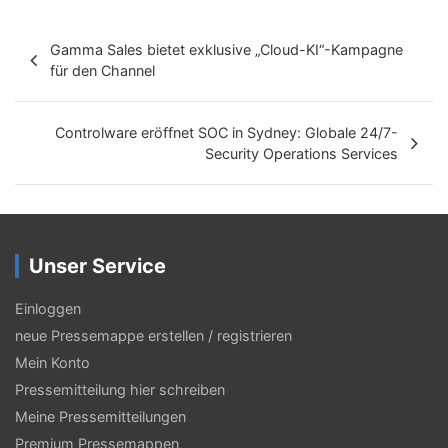
B
Gamma Sales bietet exklusive „Cloud-KI“-Kampagne
e
für den Channel
i
t
Controlware eröffnet SOC in Sydney: Globale 24/7-
Security Operations Services
r
a
g
Unser Service
s
-
Einloggen
N
neue Pressemappe erstellen / registrieren
Mein Konto
a
Pressemitteilung hier schreiben
v
Meine Pressemitteilungen
i
Premium Pressemappen