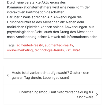
Durch eine verstärkte Aktivierung des
Kommunikationsteilnehmers wird eine neue Form der
interaktiven Partizipation geschaffen.
Darüber hinaus sprechen AR-Anwendungen die
Grundbedürfnisse des Menschen an: Neben dem
natürlichen Spieltrieb können solche Anwendungen  aus
psychologischer Sicht  auch den Drang des Menschen
nach Anreicherung seiner Umwelt mit Informationen oder
Tags:
admented-reality
,
augmented-reality
,
online-marketing
,
technologie-trends
,
virtualität
B
Heute total zerknirscht aufgewacht? Gestern den
e
ganzen Tag durchs Leben gebissen?
i
t
Finanzierungsmodul mit Sofortentscheidung für
Shopware
r