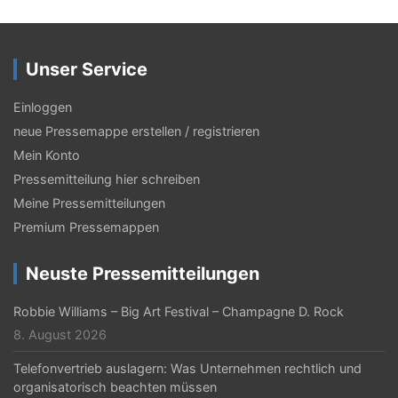
a
g
Unser Service
s
-
Einloggen
N
neue Pressemappe erstellen / registrieren
Mein Konto
a
Pressemitteilung hier schreiben
v
Meine Pressemitteilungen
i
Premium Pressemappen
g
Neuste Pressemitteilungen
a
t
Robbie Williams – Big Art Festival – Champagne D. Rock
8. August 2026
i
Telefonvertrieb auslagern: Was Unternehmen rechtlich und
o
organisatorisch beachten müssen