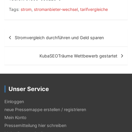
Tags:
strom
,
stromanbieter-wechsel
,
tarifvergleiche
B
Stromvergleich durchführen und Geld sparen
e
i
KubaSEOTräume Wettbewerb gestartet
t
r
a
Unser Service
g
s
Einloggen
neue Pressemappe erstellen / registrieren
-
Mein Konto
N
Pressemitteilung hier schreiben