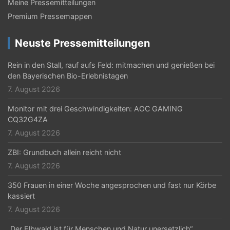
a
Meine Pressemitteilungen
v
Premium Pressemappen
i
Neuste Pressemitteilungen
g
Rein in den Stall, rauf aufs Feld: mitmachen und genießen bei
a
den Bayerischen Bio-Erlebnistagen
t
7. August 2026
i
Monitor mit drei Geschwindigkeiten: AOC GAMING
CQ32G4ZA
o
7. August 2026
n
ZBI: Grundbuch allein reicht nicht
7. August 2026
350 Frauen in einer Woche angesprochen und fast nur Körbe
kassiert
7. August 2026
„Der Elbwald ist für Menschen und Natur unersetzlich“