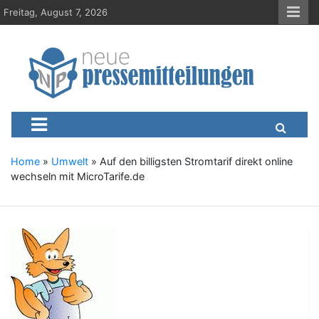
S
Freitag, August 7, 2026
k
i
p
t
o
c
Neue-Pressemitteilungen.d
Presseportal, Nachrichten, News, Meldungen, Wirtschaft
o
n
t
e
Home
»
Umwelt
»
Auf den billigsten Stromtarif direkt online
n
wechseln mit MicroTarife.de
t