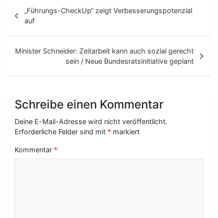
B
„Führungs-CheckUp“ zeigt Verbesserungspotenzial
e
auf
i
t
Minister Schneider: Zeitarbeit kann auch sozial gerecht
sein / Neue Bundesratsinitiative geplant
r
a
g
Schreibe einen Kommentar
s
Deine E-Mail-Adresse wird nicht veröffentlicht.
-
Erforderliche Felder sind mit
*
markiert
N
Kommentar
*
a
v
i