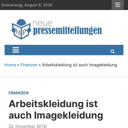
S
Donnerstag, August 6, 2026
k
i
p
t
o
c
Neue-Pressemitteilungen.d
Presseportal, Nachrichten, News, Meldungen, Wirtschaft
o
n
t
e
Home
»
Finanzen
»
Arbeitskleidung ist auch Imagekleidung
n
t
FINANZEN
Arbeitskleidung ist
auch Imagekleidung
22. November 2012