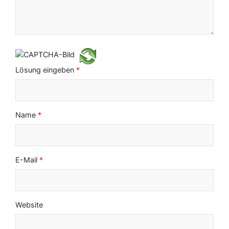
g
a
t
i
o
Lösung eingeben
*
n
Name
*
E-Mail
*
Website