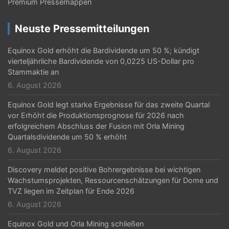
Premium Pressemappen
i
g
Neuste Pressemitteilungen
a
Equinox Gold erhöht die Bardividende um 50 %; kündigt
t
vierteljährliche Bardividende von 0,0225 US-Dollar pro
Stammaktie an
i
6. August 2026
o
Equinox Gold legt starke Ergebnisse für das zweite Quartal
n
vor Erhöht die Produktionsprognose für 2026 nach
erfolgreichem Abschluss der Fusion mit Orla Mining
Quartalsdividende um 50 % erhöht
6. August 2026
Discovery meldet positive Bohrergebnisse bei wichtigen
Wachstumsprojekten, Ressourcenschätzungen für Dome und
TVZ liegen im Zeitplan für Ende 2026
6. August 2026
Equinox Gold und Orla Mining schließen