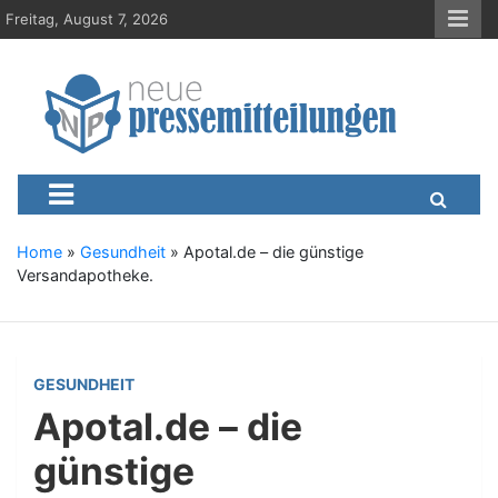
S
Freitag, August 7, 2026
k
i
p
t
o
c
Neue-Pressemitteilungen.d
Presseportal, Nachrichten, News, Meldungen, Wirtschaft
o
n
t
e
Home
»
Gesundheit
»
Apotal.de – die günstige
n
Versandapotheke.
t
GESUNDHEIT
Apotal.de – die
günstige