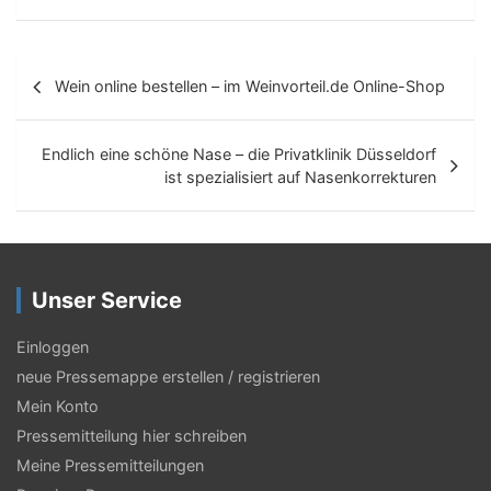
B
Wein online bestellen – im Weinvorteil.de Online-Shop
e
i
Endlich eine schöne Nase – die Privatklinik Düsseldorf
t
ist spezialisiert auf Nasenkorrekturen
r
a
g
Unser Service
s
Einloggen
-
neue Pressemappe erstellen / registrieren
N
Mein Konto
a
Pressemitteilung hier schreiben
Meine Pressemitteilungen
v