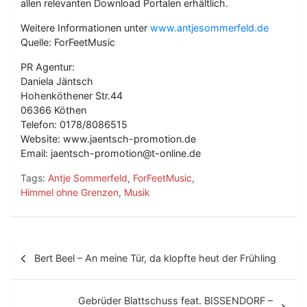
allen relevanten Download Portalen erhältlich.
Weitere Informationen unter
www.antjesommerfeld.de
Quelle: ForFeetMusic
PR Agentur:
Daniela Jäntsch
Hohenköthener Str.44
06366 Köthen
Telefon: 0178/8086515
Website: www.jaentsch-promotion.de
Email: jaentsch-promotion@t-online.de
Tags:
Antje Sommerfeld
,
ForFeetMusic
,
Himmel ohne Grenzen
,
Musik
B
Bert Beel – An meine Tür, da klopfte heut der Frühling
e
i
Gebrüder Blattschuss feat. BISSENDORF –