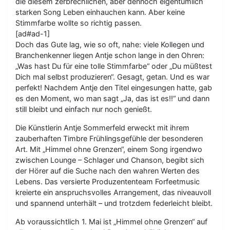
die diesem zerbrechlichen, aber dennoch eigentümlich
starken Song Leben einhauchen kann. Aber keine
Stimmfarbe wollte so richtig passen.
[ad#ad-1]
Doch das Gute lag, wie so oft, nahe: viele Kollegen und
Branchenkenner liegen Antje schon lange in den Ohren:
„Was hast Du für eine tolle Stimmfarbe“ oder „Du müßtest
Dich mal selbst produzieren“. Gesagt, getan. Und es war
perfekt! Nachdem Antje den Titel eingesungen hatte, gab
es den Moment, wo man sagt „Ja, das ist es!!“ und dann
still bleibt und einfach nur noch genießt.
Die Künstlerin Antje Sommerfeld erweckt mit ihrem
zauberhaften Timbre Frühlingsgefühle der besonderen
Art. Mit „Himmel ohne Grenzen“, einem Song irgendwo
zwischen Lounge – Schlager und Chanson, begibt sich
der Hörer auf die Suche nach den wahren Werten des
Lebens. Das versierte Produzententeam Forfeetmusic
kreierte ein anspruchsvolles Arrangement, das niveauvoll
und spannend unterhält – und trotzdem federleicht bleibt.
Ab voraussichtlich 1. Mai ist „Himmel ohne Grenzen“ auf