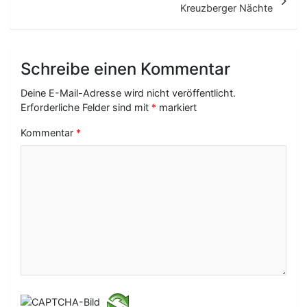
t
Kreuzberger Nächte
r
a
Schreibe einen Kommentar
g
Deine E-Mail-Adresse wird nicht veröffentlicht.
s
Erforderliche Felder sind mit
*
markiert
-
Kommentar
*
N
a
v
i
g
a
t