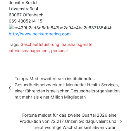
Jennifer Seidel
Löwenstraße 4
63067 Offenbach
069 4305214-15
http://www.beckerdoering.com
Tags:
Geschaeftsfuehrung
,
haushaltsgeräte
,
interimsmanagement
,
personal
B
TempraMed erweitert sein institutionelles
e
Gesundheitsnetzwerk mit Meuhedet Health Services,
einer führenden israelischen Gesundheitsorganisation
i
mit mehr als einer Million Mitgliedern
t
r
Fortuna meldet für das zweite Quartal 2026 eine
Produktion von 72.217 Unzen Goldäquivalent und
a
treibt wichtige Wachstumsinitiativen voran