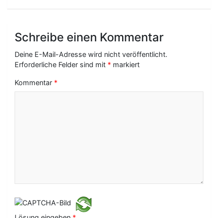
g
s
-
Schreibe einen Kommentar
N
Deine E-Mail-Adresse wird nicht veröffentlicht.
Erforderliche Felder sind mit
*
markiert
a
Kommentar
*
v
i
g
a
t
i
o
n
Lösung eingeben
*