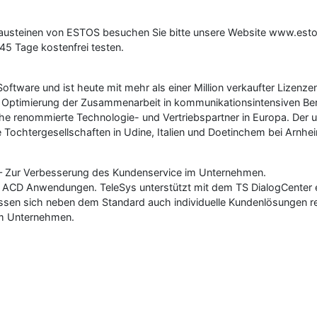
austeinen von ESTOS besuchen Sie bitte unsere Website www.estos
5 Tage kostenfrei testen.
ftware und ist heute mit mehr als einer Million verkaufter Lizenze
r Optimierung der Zusammenarbeit in kommunikationsintensiven Be
 renommierte Technologie- und Vertriebspartner in Europa. Der una
ochtergesellschaften in Udine, Italien und Doetinchem bei Arnhei
r – Zur Verbesserung des Kundenservice im Unternehmen.
d ACD Anwendungen. TeleSys unterstützt mit dem TS DialogCente
ssen sich neben dem Standard auch individuelle Kundenlösungen real
im Unternehmen.