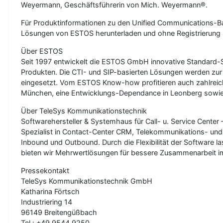
Weyermann, Geschäftsführerin von Mich. Weyermann®.
Für Produktinformationen zu den Unified Communications-B
Lösungen von ESTOS herunterladen und ohne Registrierung 4
Über ESTOS
Seit 1997 entwickelt die ESTOS GmbH innovative Standard-So
Produkten. Die CTI- und SIP-basierten Lösungen werden zu
eingesetzt. Vom ESTOS Know-how profitieren auch zahlreiche
München, eine Entwicklungs-Dependance in Leonberg sowie T
Über TeleSys Kommunikationstechnik
Softwarehersteller & Systemhaus für Call- u. Service Cente
Spezialist in Contact-Center CRM, Telekommunikations- un
Inbound und Outbound. Durch die Flexibilität der Software la
bieten wir Mehrwertlösungen für bessere Zusammenarbeit 
Pressekontakt
TeleSys Kommunikationstechnik GmbH
Katharina Förtsch
Industriering 14
96149 Breitengüßbach
Tel.: +49 9544 9250