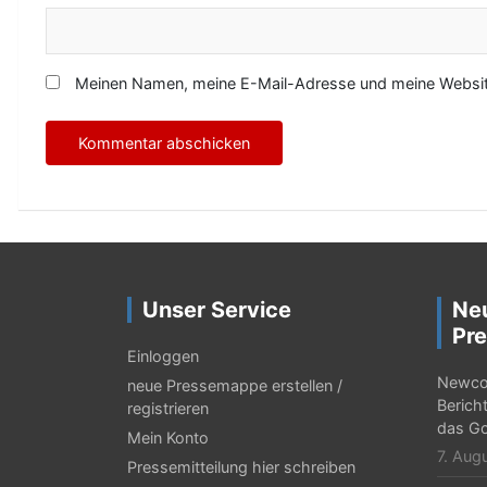
Meinen Namen, meine E-Mail-Adresse und meine Website
Unser Service
Ne
Pre
Einloggen
Newcor
neue Pressemappe erstellen /
Berich
registrieren
das Go
Mein Konto
7. Aug
Pressemitteilung hier schreiben