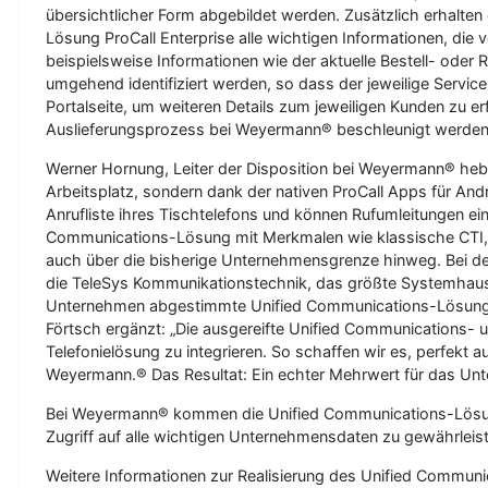
übersichtlicher Form abgebildet werden. Zusätzlich erhalt
Lösung ProCall Enterprise alle wichtigen Informationen, di
beispielsweise Informationen wie der aktuelle Bestell- od
umgehend identifiziert werden, so dass der jeweilige Service
Portalseite, um weiteren Details zum jeweiligen Kunden zu 
Auslieferungsprozess bei Weyermann® beschleunigt werden
Werner Hornung, Leiter der Disposition bei Weyermann® heb
Arbeitsplatz, sondern dank der nativen ProCall Apps für And
Anrufliste ihres Tischtelefons und können Rufumleitungen ein
Communications-Lösung mit Merkmalen wie klassische CTI, 
auch über die bisherige Unternehmensgrenze hinweg. Bei d
die TeleSys Kommunikationstechnik, das größte Systemhaus 
Unternehmen abgestimmte Unified Communications-Lösung“,
Förtsch ergänzt: „Die ausgereifte Unified Communications-
Telefonielösung zu integrieren. So schaffen wir es, perfek
Weyermann.® Das Resultat: Ein echter Mehrwert für das Un
Bei Weyermann® kommen die Unified Communications-Lösung 
Zugriff auf alle wichtigen Unternehmensdaten zu gewährleis
Weitere Informationen zur Realisierung des Unified Communi