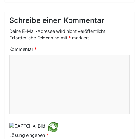
r
a
Schreibe einen Kommentar
g
Deine E-Mail-Adresse wird nicht veröffentlicht.
s
Erforderliche Felder sind mit
*
markiert
-
Kommentar
*
N
a
v
i
g
a
t
i
Lösung eingeben
*