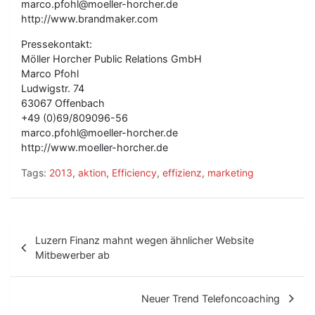
marco.pfohl@moeller-horcher.de
http://www.brandmaker.com
Pressekontakt:
Möller Horcher Public Relations GmbH
Marco Pfohl
Ludwigstr. 74
63067 Offenbach
+49 (0)69/809096-56
marco.pfohl@moeller-horcher.de
http://www.moeller-horcher.de
Tags:
2013
,
aktion
,
Efficiency
,
effizienz
,
marketing
B
Luzern Finanz mahnt wegen ähnlicher Website
e
Mitbewerber ab
i
t
Neuer Trend Telefoncoaching