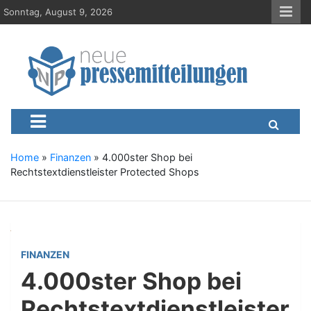
S
Sonntag, August 9, 2026
k
i
p
t
o
c
Neue-Pressemitteilungen.d
Presseportal, Nachrichten, News, Meldungen, Wirtschaft
o
n
t
e
Home
»
Finanzen
»
4.000ster Shop bei
n
Rechtstextdienstleister Protected Shops
t
FINANZEN
4.000ster Shop bei
Rechtstextdienstleister