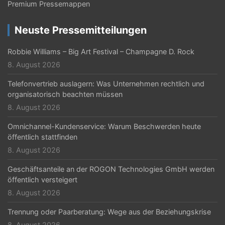
Premium Pressemappen
i
g
Neuste Pressemitteilungen
a
Robbie Williams – Big Art Festival – Champagne D. Rock
t
8. August 2026
i
Telefonvertrieb auslagern: Was Unternehmen rechtlich und
organisatorisch beachten müssen
o
8. August 2026
n
Omnichannel-Kundenservice: Warum Beschwerden heute
öffentlich stattfinden
8. August 2026
Geschäftsanteile an der ROGON Technologies GmbH werden
öffentlich versteigert
8. August 2026
Trennung oder Paarberatung: Wege aus der Beziehungskrise
8. August 2026