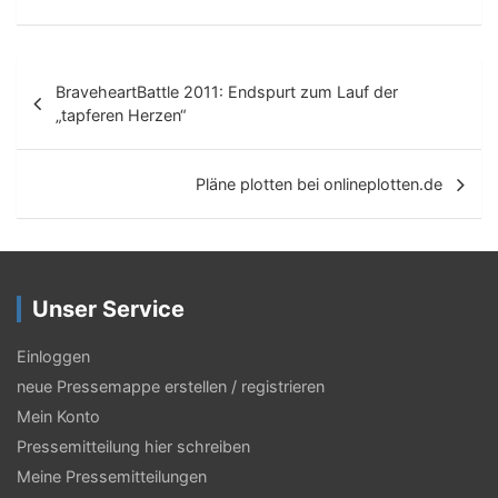
B
BraveheartBattle 2011: Endspurt zum Lauf der
e
„tapferen Herzen“
i
t
Pläne plotten bei onlineplotten.de
r
a
g
Unser Service
s
Einloggen
-
neue Pressemappe erstellen / registrieren
N
Mein Konto
a
Pressemitteilung hier schreiben
Meine Pressemitteilungen
v