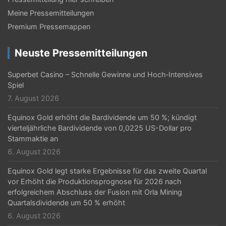
v
Meine Pressemitteilungen
i
Premium Pressemappen
g
Neuste Pressemitteilungen
a
t
Superbet Casino – Schnelle Gewinne und Hoch‑Intensives
Spiel
i
7. August 2026
o
Equinox Gold erhöht die Bardividende um 50 %; kündigt
n
vierteljährliche Bardividende von 0,0225 US-Dollar pro
Stammaktie an
6. August 2026
Equinox Gold legt starke Ergebnisse für das zweite Quartal
vor Erhöht die Produktionsprognose für 2026 nach
erfolgreichem Abschluss der Fusion mit Orla Mining
Quartalsdividende um 50 % erhöht
6. August 2026