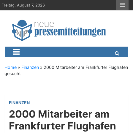
S
Freitag, August 7, 2026
k
i
p
t
o
c
Neue-Pressemitteilungen.d
Presseportal, Nachrichten, News, Meldungen, Wirtschaft
o
n
t
e
Home
»
Finanzen
»
2000 Mitarbeiter am Frankfurter Flughafen
n
gesucht
t
FINANZEN
2000 Mitarbeiter am
Frankfurter Flughafen