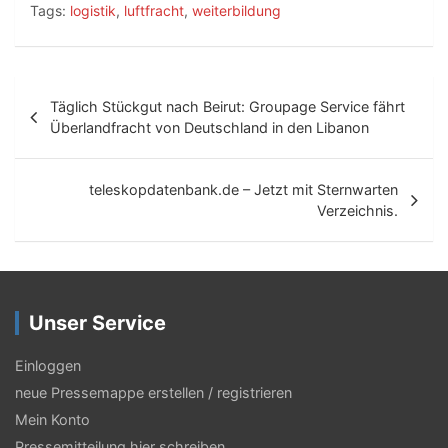
Tags:
logistik
,
luftfracht
,
weiterbildung
B
Täglich Stückgut nach Beirut: Groupage Service fährt
e
Überlandfracht von Deutschland in den Libanon
i
t
teleskopdatenbank.de – Jetzt mit Sternwarten
Verzeichnis.
r
a
g
Unser Service
s
-
Einloggen
N
neue Pressemappe erstellen / registrieren
Mein Konto
a
Pressemitteilung hier schreiben