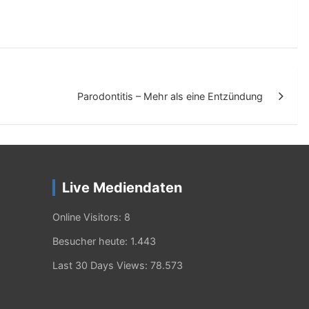
Parodontitis – Mehr als eine Entzündung
Live Mediendaten
Online Visitors:
8
Besucher heute:
1.443
Last 30 Days Views:
78.573