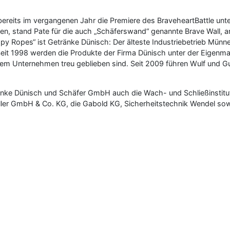
reits im vergangenen Jahr die Premiere des BraveheartBattle unter
gen, stand Pate für die auch „Schäferswand“ genannte Brave Wall, 
Soapy Ropes“ ist Getränke Dünisch: Der älteste Industriebetrieb Mün
it 1998 werden die Produkte der Firma Dünisch unter der Eigenmarke
em Unternehmen treu geblieben sind. Seit 2009 führen Wulf und G
nke Dünisch und Schäfer GmbH auch die Wach- und Schließinstitut 
ller GmbH & Co. KG, die Gabold KG, Sicherheitstechnik Wendel so