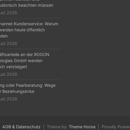
satorisch beachten müssen
ust 2026
hannel-Kundenservice: Warum
erden heute öffentlich
nden
ust 2026
ftsanteile an der ROGON
ologies GmbH werden
ich versteigert
ust 2026
ng oder Paarberatung: Wege
r Beziehungskrise
ust 2026
AGB & Datenschutz
Theme by:
Theme Horse
Proudly Powe