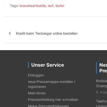
Tags:
braveheartbattle
,
lauf
,
läufer
B
Kredit beim Testsieger online bestellen
e
i
t
r
Unser Service
Ne
a
Pre
g
Einloggen
Robbie 
neue Pressemappe erstellen /
s
Champ
registrieren
-
8. Aug
Mein Konto
N
Pressemitteilung hier schreiben
Telefo
Meine Pressemitteilungen
Untern