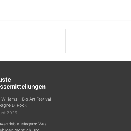
uste
ssemitteilungen
Williams – Big Art Festival –
agne D. Rock
ust 2026
nvertrieb auslagern: Was
ehmen rechtlich und