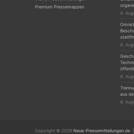
a
organi
Premium Pressemappen
v
8. Aug
i
Omnic
g
Beschw
stattfi
a
8. Aug
t
Geschä
i
Techn
öffentl
o
8. Aug
n
Trennu
aus de
8. Aug
Copyright © 2026
Neue-Pressemitteilungen.de