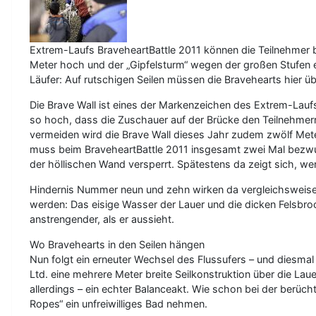
Extrem-Laufs BraveheartBattle 2011 können die Teilnehmer bew
Meter hoch und der „Gipfelsturm“ wegen der großen Stufen e
Läufer: Auf rutschigen Seilen müssen die Bravehearts hier 
Die Brave Wall ist eines der Markenzeichen des Extrem-Lauf
so hoch, dass die Zuschauer auf der Brücke den Teilnehmer
vermeiden wird die Brave Wall dieses Jahr zudem zwölf Met
muss beim BraveheartBattle 2011 insgesamt zwei Mal bezwu
der höllischen Wand versperrt. Spätestens da zeigt sich, w
Hindernis Nummer neun und zehn wirken da vergleichsweise e
werden: Das eisige Wasser der Lauer und die dicken Felsbro
anstrengender, als er aussieht.
Wo Bravehearts in den Seilen hängen
Nun folgt ein erneuter Wechsel des Flussufers – und diesm
Ltd. eine mehrere Meter breite Seilkonstruktion über die L
allerdings – ein echter Balanceakt. Wie schon bei der berüc
Ropes“ ein unfreiwilliges Bad nehmen.