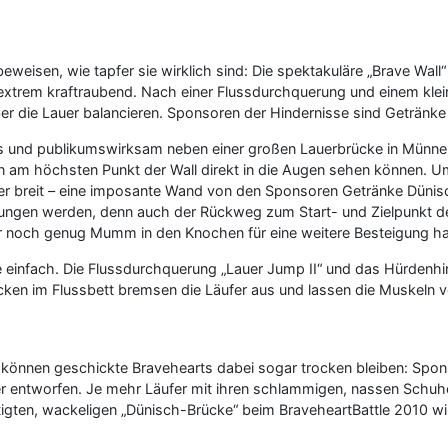
eisen, wie tapfer sie wirklich sind: Die spektakuläre „Brave Wall“ 
xtrem kraftraubend. Nach einer Flussdurchquerung und einem klein
über die Lauer balancieren. Sponsoren der Hindernisse sind Geträn
s und publikumswirksam neben einer großen Lauerbrücke in Münnerst
n am höchsten Punkt der Wall direkt in die Augen sehen können. U
er breit – eine imposante Wand von den Sponsoren Getränke Dünis
ngen werden, denn auch der Rückweg zum Start- und Zielpunkt des
er noch genug Mumm in den Knochen für eine weitere Besteigung ha
infach. Die Flussdurchquerung „Lauer Jump II“ und das Hürdenhinde
cken im Flussbett bremsen die Läufer aus und lassen die Muskeln 
al können geschickte Bravehearts dabei sogar trocken bleiben: Sp
auer entworfen. Je mehr Läufer mit ihren schlammigen, nassen Schu
htigten, wackeligen „Dünisch-Brücke“ beim BraveheartBattle 2010 w