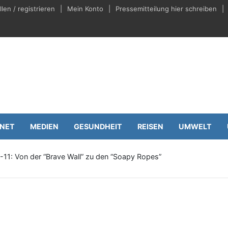
en / registrieren
Mein Konto
Pressemitteilung hier schreiben
eilungen.de
Wirtschaft
RNET
MEDIEN
GESUNDHEIT
REISEN
UMWELT
-11: Von der “Brave Wall” zu den “Soapy Ropes”