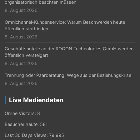
r
organisatorisch beachten müssen
8. August 2026
u
Omnichannel-Kundenservice: Warum Beschwerden heute
n
öffentlich stattfinden
g
8. August 2026
d
Geschäftsanteile an der ROGON Technologies GmbH werden
e
öffentlich versteigert
8. August 2026
r
Trennung oder Paarberatung: Wege aus der Beziehungskrise
B
8. August 2026
e
i
Live Mediendaten
t
Online Visitors:
8
r
Besucher heute:
581
ä
Last 30 Days Views:
79.995