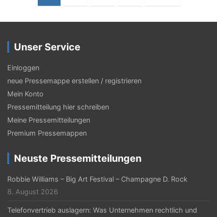
e
i
t
Unser Service
e
Einloggen
n
neue Pressemappe erstellen / registrieren
n
Mein Konto
u
Pressemitteilung hier schreiben
Meine Pressemitteilungen
m
Premium Pressemappen
m
e
Neuste Pressemitteilungen
r
Robbie Williams – Big Art Festival – Champagne D. Rock
i
8. August 2026
e
Telefonvertrieb auslagern: Was Unternehmen rechtlich und