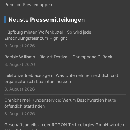
m
Premium Pressemappen
m
e
Neuste Pressemitteilungen
r
Hüpfburg mieten Wolfenbüttel – So wird jede
i
Einschulungsfeier zum Highlight
9. August 2026
e
r
Robbie Williams – Big Art Festival – Champagne D. Rock
8. August 2026
u
Telefonvertrieb auslagern: Was Unternehmen rechtlich und
n
organisatorisch beachten müssen
g
8. August 2026
d
Omnichannel-Kundenservice: Warum Beschwerden heute
e
öffentlich stattfinden
8. August 2026
r
Geschäftsanteile an der ROGON Technologies GmbH werden
B