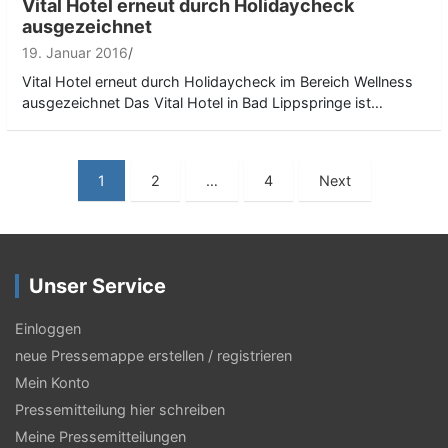
Vital Hotel erneut durch Holidaycheck
ausgezeichnet
19. Januar 2016
Vital Hotel erneut durch Holidaycheck im Bereich Wellness
ausgezeichnet Das Vital Hotel in Bad Lippspringe ist…
S
1
2
…
4
Next
e
i
t
Unser Service
e
Einloggen
n
neue Pressemappe erstellen / registrieren
n
Mein Konto
u
Pressemitteilung hier schreiben
Meine Pressemitteilungen