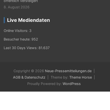
öffentlich versteigert
e
8. August 2026
i
Live Mediendaten
t
r
Online Visitors:
3
ä
Besucher heute:
952
g
Last 30 Days Views:
81.637
e
Copyright © 2026
Neue-Pressemitteilungen.de
AGB & Datenschutz
Theme by:
Theme Horse
Proudly Powered by:
WordPress