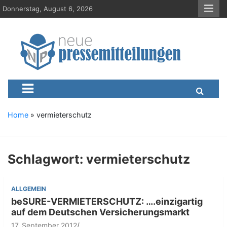
S
Donnerstag, August 6, 2026
k
i
p
t
o
c
Neue-Pressemitteilungen.d
Presseportal, Nachrichten, News, Meldungen, Wirtschaft
o
n
t
e
Home
»
vermieterschutz
n
t
Schlagwort:
vermieterschutz
ALLGEMEIN
beSURE-VERMIETERSCHUTZ: ….einzigartig
auf dem Deutschen Versicherungsmarkt
17. September 2012