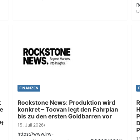
R
U
FINANZEN
t
Rockstone News: Produktion wird
R
e
konkret – Tocvan legt den Fahrplan
H
bis zu den ersten Goldbarren vor
P
/t
D
15. Juli 2026
P
https://www.irw-
1