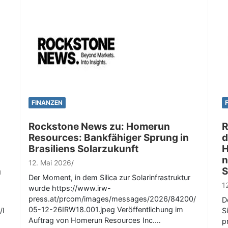
FINANZEN
Rockstone News zu: Homerun
R
Resources: Bankfähiger Sprung in
d
Brasiliens Solarzukunft
H
n
12. Mai 2026
n
S
Der Moment, in dem Silica zur Solarinfrastruktur
1
wurde https://www.irw-
press.at/prcom/images/messages/2026/84200/
D
05-12-26IRW18.001.jpeg Veröffentlichung im
/I
S
Auftrag von Homerun Resources Inc.…
p