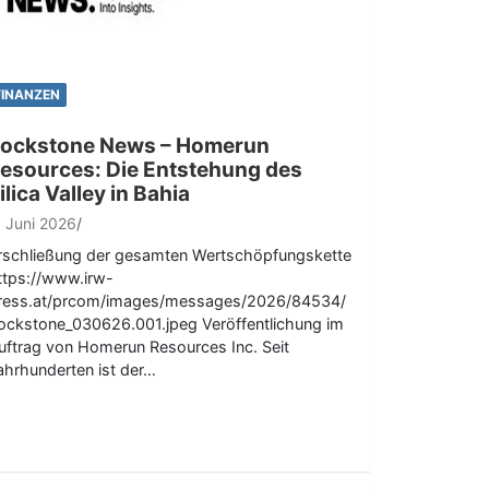
FINANZEN
ockstone News – Homerun
esources: Die Entstehung des
ilica Valley in Bahia
. Juni 2026
rschließung der gesamten Wertschöpfungskette
ttps://www.irw-
ress.at/prcom/images/messages/2026/84534/
ockstone_030626.001.jpeg Veröffentlichung im
uftrag von Homerun Resources Inc. Seit
ahrhunderten ist der…