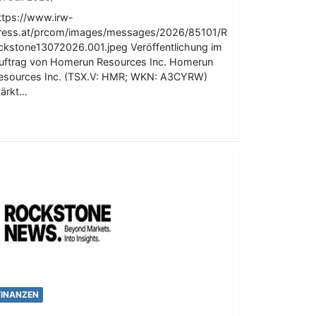
ttps://www.irw-
ress.at/prcom/images/messages/2026/85101/R
ckstone13072026.001.jpeg Veröffentlichung im
uftrag von Homerun Resources Inc. Homerun
esources Inc. (TSX.V: HMR; WKN: A3CYRW)
tärkt…
FINANZEN