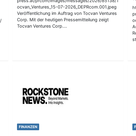
press.at/prcom/images/messages/2026/85138/T
ocvan_Ventures_15-07-2026_DEPRcom.001.jpeg
h
Veröffentlichung im Auftrag von Tocvan Ventures
p
Corp. Mit der heutigen Pressemitteilung zeigt
o
/
Tocvan Ventures Corp.…
A
R
s
FINANZEN