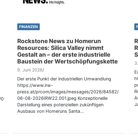
FINANZEN
Rockstone News zu Homerun
R
Resources: Silica Valley nimmt
R
Gestalt an – der erste industrielle
S
Baustein der Wertschöpfungskette
3
9. Juni 2026
E
h
Der erste Punkt der industriellen Umwandlung
p
https://www.irw-
R
press.at/prcom/images/messages/2026/84582/
A
06-08-2026IRW22.001.jpeg Konzeptionelle
/0
J
Darstellung eines potenziellen zukünftigen
Ausbaus von Homeruns Santa…