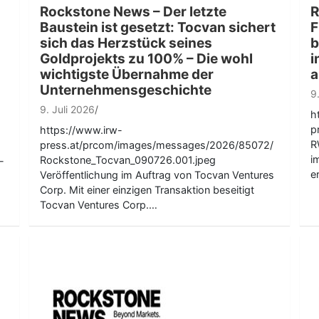
Rockstone News – Der letzte
R
Baustein ist gesetzt: Tocvan sichert
F
sich das Herzstück seines
b
Goldprojekts zu 100% – Die wohl
i
wichtigste Übernahme der
a
Unternehmensgeschichte
9
9. Juli 2026
h
p
https://www.irw-
R
press.at/prcom/images/messages/2026/85072/
i
Rockstone_Tocvan_090726.001.jpeg
-
e
Veröffentlichung im Auftrag von Tocvan Ventures
Corp. Mit einer einzigen Transaktion beseitigt
Tocvan Ventures Corp.…