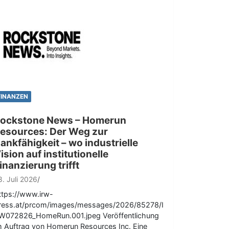
FINANZEN
ockstone News – Homerun
esources: Der Weg zur
ankfähigkeit – wo industrielle
ision auf institutionelle
inanzierung trifft
8. Juli 2026
ttps://www.irw-
ress.at/prcom/images/messages/2026/85278/I
W072826_HomeRun.001.jpeg Veröffentlichung
m Auftrag von Homerun Resources Inc. Eine