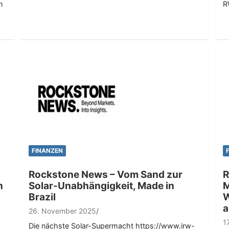
h
R
FINANZEN
Rockstone News – Vom Sand zur
R
n
Solar-Unabhängigkeit, Made in
M
Brazil
W
a
26. November 2025
1
Die nächste Solar-Supermacht https://www.irw-