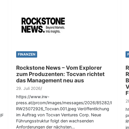
FINANZEN
Rockstone News – Vom Explorer
R
zum Produzenten: Tocvan richtet
R
das Management neu aus
B
V
29. Juli 2026
F
https://www.irw-
2
press.at/prcom/images/messages/2026/85282/I
RW25072926_Tocvan.001.jpeg Veröffentlichung
h
im Auftrag von Tocvan Ventures Corp. Neue
/F
p
Führungsstruktur folgt den wachsenden
R
Anforderungen der nächsten…
i