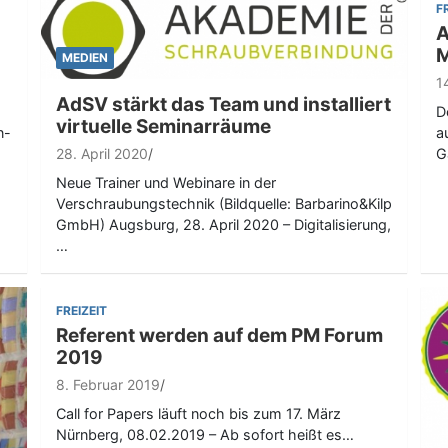
F
A
M
MEDIEN
1
AdSV stärkt das Team und installiert
D
virtuelle Seminarräume
n-
a
28. April 2020
G
Neue Trainer und Webinare in der
Verschraubungstechnik (Bildquelle: Barbarino&Kilp
GmbH) Augsburg, 28. April 2020 – Digitalisierung,
…
FREIZEIT
Referent werden auf dem PM Forum
2019
8. Februar 2019
Call for Papers läuft noch bis zum 17. März
Nürnberg, 08.02.2019 – Ab sofort heißt es…