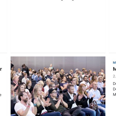
M
r
M
2
D
D
M
e