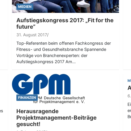
MEDIEN
Aufstiegskongress 2017: „Fit for the
future“
31. August 2017
Top-Referenten beim offenen Fachkongress der
Fitness- und Gesundheitsbranche Spannende
Vorträge von Branchenexperten: der
Aufstiegskongress 2017 Am…
M
A
6
FINANZEN
E
Herausragende
e
es
B
Projektmanagement-Beiträge
gesucht!