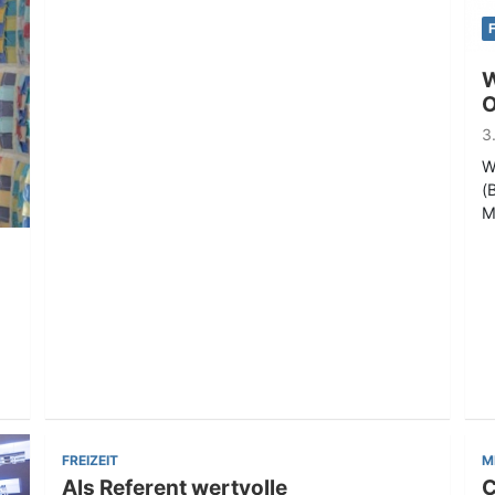
W
O
3
W
(
M
FREIZEIT
M
Als Referent wertvolle
C