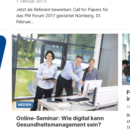
1. Februar 2017
Jetzt als Referent bewerben: Call for Papers für
das PM Forum 2017 gestartet Nürnberg, 01.
Februar…
F
i
MEDIEN
1
B
Online-Seminar: Wie digital kann
s
Gesundheitsmanagement sein?
1