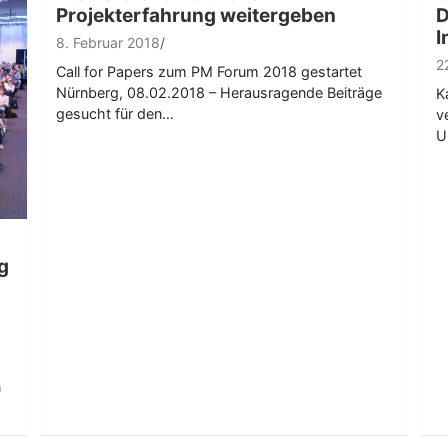
Projekterfahrung weitergeben
D
I
8. Februar 2018
2
Call for Papers zum PM Forum 2018 gestartet
Nürnberg, 08.02.2018 – Herausragende Beiträge
K
gesucht für den…
v
U
g
n