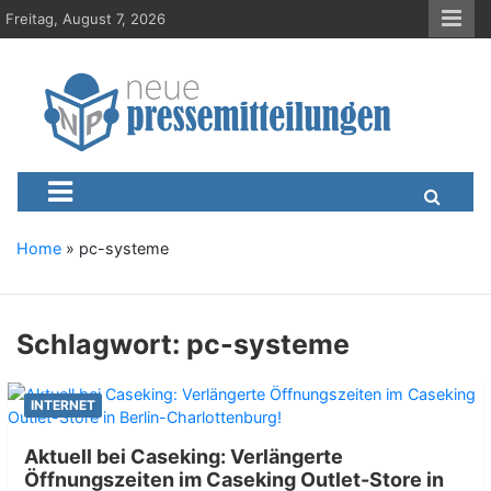
S
Freitag, August 7, 2026
k
i
p
t
o
c
Neue-Pressemitteilungen.d
Presseportal, Nachrichten, News, Meldungen, Wirtschaft
o
n
t
e
Home
»
pc-systeme
n
t
Schlagwort:
pc-systeme
INTERNET
Aktuell bei Caseking: Verlängerte
Öffnungszeiten im Caseking Outlet-Store in