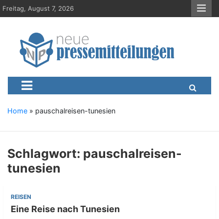
S
Freitag, August 7, 2026
k
i
p
t
o
c
Neue-Pressemitteilungen.d
Presseportal, Nachrichten, News, Meldungen, Wirtschaft
o
n
t
e
Home
»
pauschalreisen-tunesien
n
t
Schlagwort:
pauschalreisen-
tunesien
REISEN
Eine Reise nach Tunesien